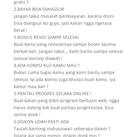
gratis !!
2.BAYAR BISA DIANGSUR
Jangan takut masalah pembayaran. karena disini
bisa diangsur ko’ guys, jadi kalian ngga ngerasa
berat !
3.BONUS REVISI SAMPE SELESAI
Buat kamu yang revisiannya sampe bosen karena
berkali-kali. Jangan takut.., kami bantu sampe selesai
(sesuai konsep diawal) !
4.ADA KOMISI KLO KAMU MAU ?
Bukan cuma tugas kamu yang kami bantu sampe
selesai, tp ada komisi juga khusus buat kamu. iya
kamu! mau kan ?
5.PANTAU PROGRES SECARA ONLINE !
Buat kalian yang bikin program berbasis web, ngga
harus dateng kok buat pantau progressnya. bisa
online donk !
6.DISKON UDAH PASTI ADA
Taulah kantong mahasiswa/i seberapa dalem ?
bilang aja sama mimin, diskon donk min ?