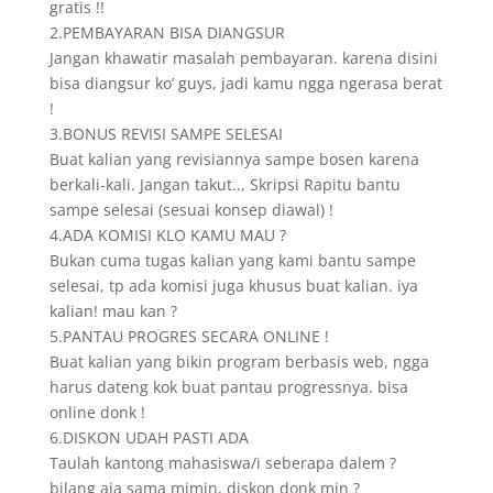
gratis !!
2.PEMBAYARAN BISA DIANGSUR
Jangan khawatir masalah pembayaran. karena disini
bisa diangsur ko’ guys, jadi kamu ngga ngerasa berat
!
3.BONUS REVISI SAMPE SELESAI
Buat kalian yang revisiannya sampe bosen karena
berkali-kali. Jangan takut.., Skripsi Rapitu bantu
sampe selesai (sesuai konsep diawal) !
4.ADA KOMISI KLO KAMU MAU ?
Bukan cuma tugas kalian yang kami bantu sampe
selesai, tp ada komisi juga khusus buat kalian. iya
kalian! mau kan ?
5.PANTAU PROGRES SECARA ONLINE !
Buat kalian yang bikin program berbasis web, ngga
harus dateng kok buat pantau progressnya. bisa
online donk !
6.DISKON UDAH PASTI ADA
Taulah kantong mahasiswa/i seberapa dalem ?
bilang aja sama mimin, diskon donk min ?