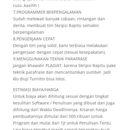
cuss..kasihh !
7.PROGRAMMER BERPENGALAMAN
Sudah melewati banyak cobaan, rintangan dan
derita, membuat tim Skripsi Rapitu semakin
berpengalaman
8.PENGERJAAN CEPAT
Dengan tim yang solid. kami terbiasa melakukan
pengerjaan dengan cepat (sesuai kesepakatan).
9.MENGGUNAKAN TEKNIK PARAFRASE
Jangan khawatir PLAGIAT, karena Skripsi Rapitu pake
teknik parafrase dan mencantumkan sumber. Jadi
klo diuji Turnitin bisa lolos.
ESTIMASI BIAYA/HARGA
Untuk biaya akan dihitung sesuai dengan tingkat
kesulitan Software / Penulisan yang dibuat dan Juga
dihitung dari Waktu Deadlinenya. Kisaran harga
pembuatannya dimulai dari 500 ribuan untuk
Program dan mulai dari 1jt untuk Penulisan.Tentu
saja biaya tersebut masih sangat terjangkau buat