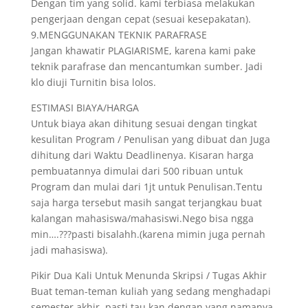
Dengan tim yang solid. kami terbiasa melakukan
pengerjaan dengan cepat (sesuai kesepakatan).
9.MENGGUNAKAN TEKNIK PARAFRASE
Jangan khawatir PLAGIARISME, karena kami pake
teknik parafrase dan mencantumkan sumber. Jadi
klo diuji Turnitin bisa lolos.
ESTIMASI BIAYA/HARGA
Untuk biaya akan dihitung sesuai dengan tingkat
kesulitan Program / Penulisan yang dibuat dan Juga
dihitung dari Waktu Deadlinenya. Kisaran harga
pembuatannya dimulai dari 500 ribuan untuk
Program dan mulai dari 1jt untuk Penulisan.Tentu
saja harga tersebut masih sangat terjangkau buat
kalangan mahasiswa/mahasiswi.Nego bisa ngga
min….???pasti bisalahh.(karena mimin juga pernah
jadi mahasiswa).
Pikir Dua Kali Untuk Menunda Skripsi / Tugas Akhir
Buat teman-teman kuliah yang sedang menghadapi
semester akhir, pasti tau kan dengan yang namanya