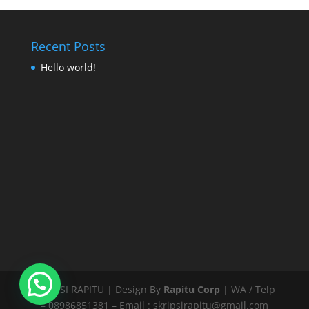
Recent Posts
Hello world!
SKRIPSI RAPITU | Design By
Rapitu Corp
| WA / Telp
– 08986851381 – Email : skripsirapitu@gmail.com