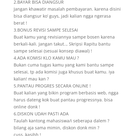
2.BAYAR BISA DIANGSUR
Jangan khawatir masalah pembayaran. karena disini
bisa diangsur ko’ guys, jadi kalian ngga ngerasa
berat !
3.BONUS REVISI SAMPE SELESAI
Buat kamu yang revisiannya sampe bosen karena
berkali-kali. Jangan takut.., Skripsi Rapitu bantu
sampe selesai (sesuai konsep diawal) !
4.ADA KOMISI KLO KAMU MAU ?
Bukan cuma tugas kamu yang kami bantu sampe
selesai, tp ada komisi juga khusus buat kamu. iya
kalian! mau kan ?
5.PANTAU PROGRES SECARA ONLINE !
Buat kalian yang bikin program berbasis web, ngga
harus dateng kok buat pantau progressnya. bisa
online donk !
6.DISKON UDAH PASTI ADA
Taulah kantong mahasiswa/i seberapa dalem ?
bilang aja sama mimin, diskon donk min ?
cuss..kasihh !