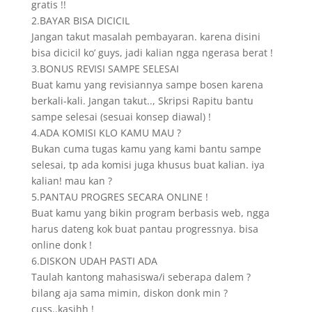
gratis !!
2.BAYAR BISA DICICIL
Jangan takut masalah pembayaran. karena disini
bisa dicicil ko’ guys, jadi kalian ngga ngerasa berat !
3.BONUS REVISI SAMPE SELESAI
Buat kamu yang revisiannya sampe bosen karena
berkali-kali. Jangan takut.., Skripsi Rapitu bantu
sampe selesai (sesuai konsep diawal) !
4.ADA KOMISI KLO KAMU MAU ?
Bukan cuma tugas kamu yang kami bantu sampe
selesai, tp ada komisi juga khusus buat kalian. iya
kalian! mau kan ?
5.PANTAU PROGRES SECARA ONLINE !
Buat kamu yang bikin program berbasis web, ngga
harus dateng kok buat pantau progressnya. bisa
online donk !
6.DISKON UDAH PASTI ADA
Taulah kantong mahasiswa/i seberapa dalem ?
bilang aja sama mimin, diskon donk min ?
cuss..kasihh !