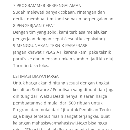
7.PROGRAMMER BERPENGALAMAN
Sudah melewati banyak cobaan, rintangan dan
derita, membuat tim kami semakin berpengalaman
8.PENGERJAAN CEPAT
Dengan tim yang solid. kami terbiasa melakukan
pengerjaan dengan cepat (sesuai kesepakatan).
9.MENGGUNAKAN TEKNIK PARAFRASE
Jangan khawatir PLAGIAT, karena kami pake teknik
parafrase dan mencantumkan sumber. Jadi klo diuji
Turnitin bisa lolos.
ESTIMASI BIAYA/HARGA
Untuk harga akan dihitung sesuai dengan tingkat
kesulitan Software / Penulisan yang dibuat dan Juga
dihitung dari Waktu Deadlinenya. Kisaran harga
pembuatannya dimulai dari 500 ribuan untuk
Program dan mulai dari 1jt untuk Penulisan.Tentu
saja biaya tersebut masih sangat terjangkau buat
kalangan mahasiswa/mahasiswi.Nego bisa ngga
min….???pasti bisalahh.(karena mimin juga pernah