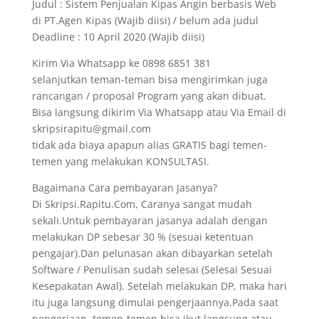
Judul : Sistem Penjualan Kipas Angin berbasis Web
di PT.Agen Kipas (Wajib diisi) / belum ada judul
Deadline : 10 April 2020 (Wajib diisi)
Kirim Via Whatsapp ke 0898 6851 381
selanjutkan teman-teman bisa mengirimkan juga
rancangan / proposal Program yang akan dibuat.
Bisa langsung dikirim Via Whatsapp atau Via Email di
skripsirapitu@gmail.com
tidak ada biaya apapun alias GRATIS bagi temen-
temen yang melakukan KONSULTASI.
Bagaimana Cara pembayaran Jasanya?
Di Skripsi.Rapitu.Com, Caranya sangat mudah
sekali.Untuk pembayaran jasanya adalah dengan
melakukan DP sebesar 30 % (sesuai ketentuan
pengajar).Dan pelunasan akan dibayarkan setelah
Software / Penulisan sudah selesai (Selesai Sesuai
Kesepakatan Awal). Setelah melakukan DP, maka hari
itu juga langsung dimulai pengerjaannya.Pada saat
pengerjaan, temen-temen bisa ikut langsung atau