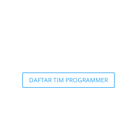
DILAKUKAN DIMANA SAJA
(PROGRAMER MAH BEBAS)
*
* KOMISI 80 % DARI DEAL
PROJECT *
DAFTAR TIM PROGRAMMER
<!————————-!>
DIBUTUHKAN STAFF
PENGETIKAN !!