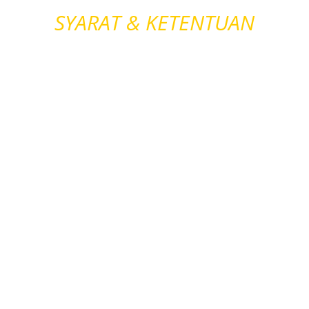
SYARAT & KETENTUAN
* MINIMAL MENGUASAI
SALAH SATU BAHASA
PEMROGRAMAN (PHP,
ANDROID, MATLAB, JAVA,
VISUAL STUDIO / BASIC) *
* BISA BEKERJA SAMA
DALAM TIM *
* PENGERJAAN BISA