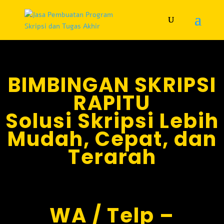
BIMBINGAN SKRIPSI
RAPITU
Solusi Skripsi Lebih
Mudah, Cepat, dan
Terarah
WA / Telp –