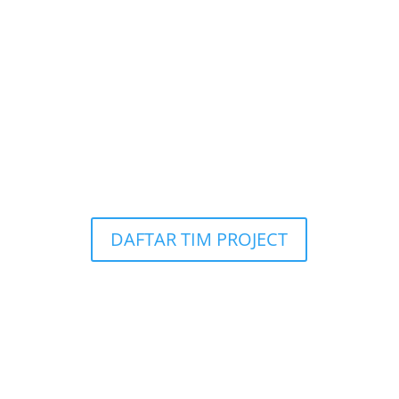
dari tugas kalian !”
Buat kamu yang mau dapat penghasilan
tambahan, hanya modal chat di WhatsApp.
Project ini nantinya akan ada tiap tahunnya,
jadi pasti rutin juga hasil komisinya. Jumlah
terbatas.Tunggu apa lagi yuk kepo in !
DAFTAR TIM PROJECT
DIBUTUHKAN PROGRAMER
!!