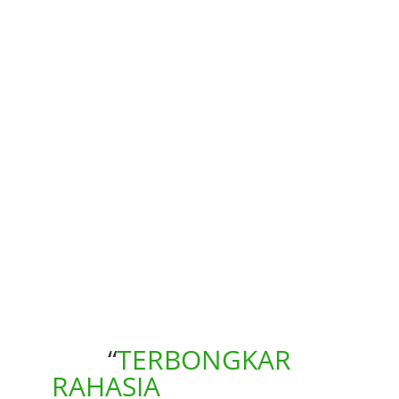
KARIR
“
TERBONGKAR
RAHASIA
passive income