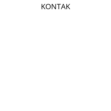
KONTAK

Kantor Pusat
Jl. Karya Bhakti Gg. Duta No 30 C Depan Musholla
Arrahmaniah Tanah Baru Beji Depok, Jawa barat
16433
