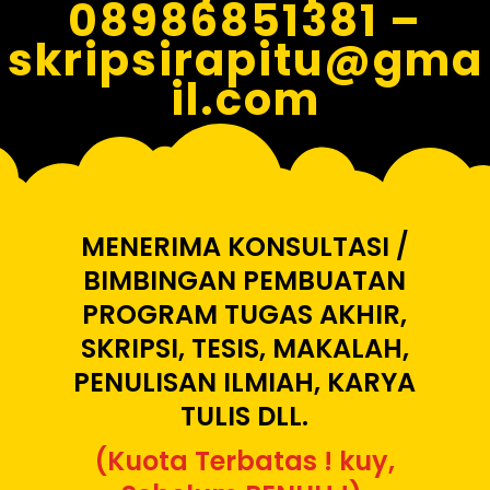
08986851381 –
skripsirapitu@gma
il.com
MENERIMA KONSULTASI /
BIMBINGAN PEMBUATAN
PROGRAM TUGAS AKHIR,
SKRIPSI, TESIS, MAKALAH,
PENULISAN ILMIAH, KARYA
TULIS DLL.
(Kuota Terbatas ! kuy,