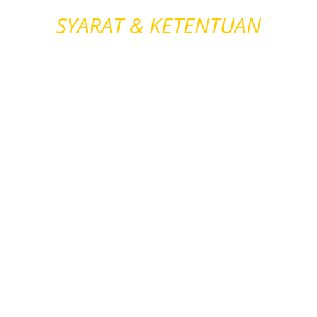
SYARAT & KETENTUAN
* MAU BELAJAR NGETIK DI
LAPTOP/KOMPUTER, MAU
BELAJAR BROWSING DI
INTERNET DAN TELITI *
* KOMISI 75 % DARI
PROJECT *
ADA PULUHAN PROJECT YG
MASUK SETIAP HARINYA ,
SEHINGGA