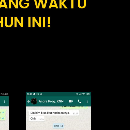
UANG WAKTU
UN INI!