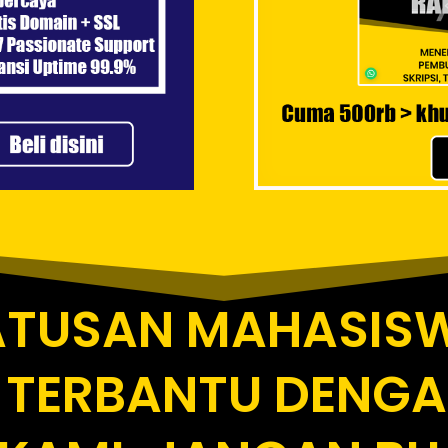
ATUSAN MAHASISW
 TERBANTU DENGA