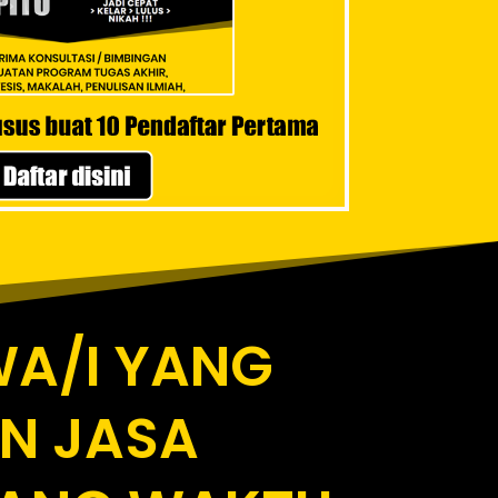
A/I YANG
N JASA