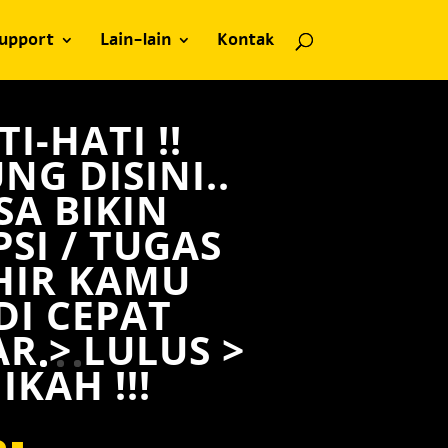
upport
Lain-lain
Kontak
TI-HATI !!
NG DISINI..
SA BIKIN
PSI / TUGAS
HIR KAMU
DI CEPAT
AR > LULUS >
IKAH !!!