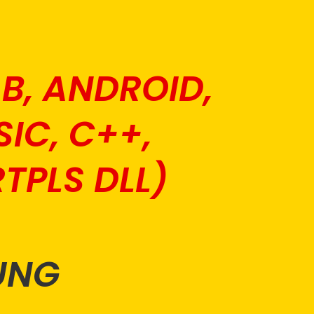
AB, ANDROID,
SIC, C++,
TPLS DLL)
UNG