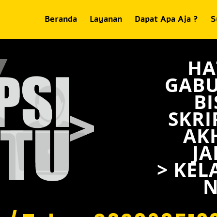
Beranda
Layanan
Dapat Apa Aja ?
S
HA
GABU
BI
SKRI
AK
JA
> KEL
N