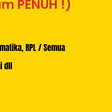
lum PENUH !)
matika, RPL
/ Semua
 dll