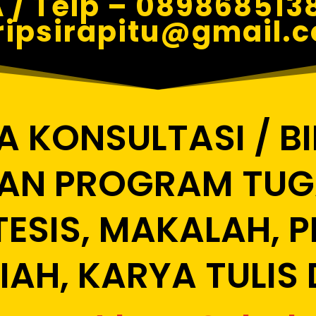
 / Telp – 0898685138
ripsirapitu@gmail.
A KONSULTASI / B
AN PROGRAM TUGA
 TESIS, MAKALAH, 
IAH, KARYA TULIS 