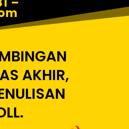
1 –
com
IMBINGAN
S AKHIR,
PENULISAN
DLL.