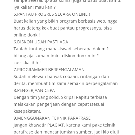
sampe selesai, tp ada komisi juga khusus buat kamu.
iya kalian! mau kan ?
5.PANTAU PROGRES SECARA ONLINE !
Buat kalian yang bikin program berbasis web, ngga
harus dateng kok buat pantau progressnya. bisa
online donk !
6.DISKON UDAH PASTI ADA
Taulah kantong mahasiswa/i seberapa dalem ?
bilang aja sama mimin, diskon donk min ?
cuss..kasihh !
7.PROGRAMMER BERPENGALAMAN
Sudah melewati banyak cobaan, rintangan dan
derita, membuat tim kami semakin berpengalaman
8.PENGERJAAN CEPAT
Dengan tim yang solid. Skripsi Rapitu terbiasa
melakukan pengerjaan dengan cepat (sesuai
kesepakatan).
9.MENGGUNAKAN TEKNIK PARAFRASE
Jangan khawatir PLAGIAT, karena kami pake teknik
parafrase dan mencantumkan sumber. Jadi klo diuji