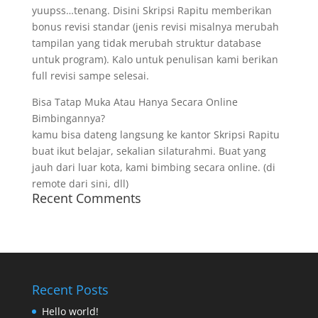
yuupss…tenang. Disini Skripsi Rapitu memberikan
bonus revisi standar (jenis revisi misalnya merubah
tampilan yang tidak merubah struktur database
untuk program). Kalo untuk penulisan kami berikan
full revisi sampe selesai.
Bisa Tatap Muka Atau Hanya Secara Online
Bimbingannya?
kamu bisa dateng langsung ke kantor Skripsi Rapitu
buat ikut belajar, sekalian silaturahmi. Buat yang
jauh dari luar kota, kami bimbing secara online. (di
remote dari sini, dll)
Recent Comments
Recent Posts
Hello world!