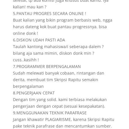
selesai, tp ada komisi juga khusus buat kamu. iya
kalian! mau kan ?
5.PANTAU PROGRES SECARA ONLINE !
Buat kalian yang bikin program berbasis web, ngga
harus dateng kok buat pantau progressnya. bisa
online donk !
6.DISKON UDAH PASTI ADA
Taulah kantong mahasiswa/i seberapa dalem ?
bilang aja sama mimin, diskon donk min ?
cuss..kasihh !
7.PROGRAMMER BERPENGALAMAN
Sudah melewati banyak cobaan, rintangan dan
derita, membuat tim Skripsi Rapitu semakin
berpengalaman
8.PENGERJAAN CEPAT
Dengan tim yang solid. kami terbiasa melakukan
pengerjaan dengan cepat (sesuai kesepakatan).
9.MENGGUNAKAN TEKNIK PARAFRASE
Jangan khawatir PLAGIARISME, karena Skripsi Rapitu
pake teknik parafrase dan mencantumkan sumber.