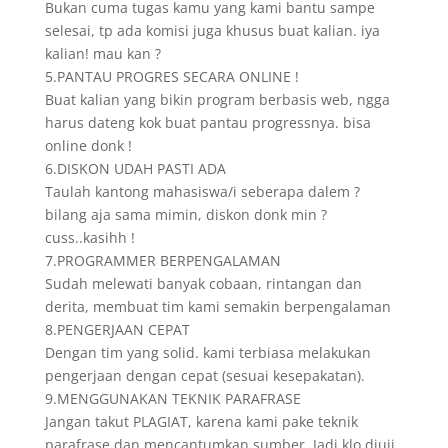
Bukan cuma tugas kamu yang kami bantu sampe
selesai, tp ada komisi juga khusus buat kalian. iya
kalian! mau kan ?
5.PANTAU PROGRES SECARA ONLINE !
Buat kalian yang bikin program berbasis web, ngga
harus dateng kok buat pantau progressnya. bisa
online donk !
6.DISKON UDAH PASTI ADA
Taulah kantong mahasiswa/i seberapa dalem ?
bilang aja sama mimin, diskon donk min ?
cuss..kasihh !
7.PROGRAMMER BERPENGALAMAN
Sudah melewati banyak cobaan, rintangan dan
derita, membuat tim kami semakin berpengalaman
8.PENGERJAAN CEPAT
Dengan tim yang solid. kami terbiasa melakukan
pengerjaan dengan cepat (sesuai kesepakatan).
9.MENGGUNAKAN TEKNIK PARAFRASE
Jangan takut PLAGIAT, karena kami pake teknik
parafrase dan mencantumkan sumber. Jadi klo diuji