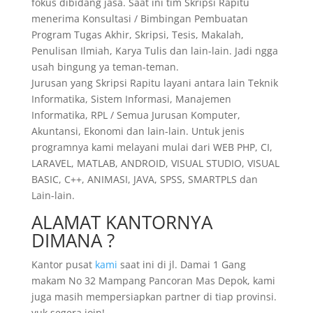
fokus dibidang jasa. Saat ini tim Skripsi Rapitu
menerima Konsultasi / Bimbingan Pembuatan
Program Tugas Akhir, Skripsi, Tesis, Makalah,
Penulisan Ilmiah, Karya Tulis dan lain-lain. Jadi ngga
usah bingung ya teman-teman.
Jurusan yang Skripsi Rapitu layani antara lain Teknik
Informatika, Sistem Informasi, Manajemen
Informatika, RPL / Semua Jurusan Komputer,
Akuntansi, Ekonomi dan lain-lain. Untuk jenis
programnya kami melayani mulai dari WEB PHP, CI,
LARAVEL, MATLAB, ANDROID, VISUAL STUDIO, VISUAL
BASIC, C++, ANIMASI, JAVA, SPSS, SMARTPLS dan
Lain-lain.
ALAMAT KANTORNYA
DIMANA ?
Kantor pusat
kami
saat ini di jl. Damai 1 Gang
makam No 32 Mampang Pancoran Mas Depok, kami
juga masih mempersiapkan partner di tiap provinsi.
yuk segera join!