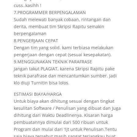
cuss..kasihh !
7.PROGRAMMER BERPENGALAMAN
Sudah melewati banyak cobaan, rintangan dan
derita, membuat tim Skripsi Rapitu semakin
berpengalaman
8.PENGERJAAN CEPAT
Dengan tim yang solid. kami terbiasa melakukan
pengerjaan dengan cepat (sesuai kesepakatan).
9.MENGGUNAKAN TEKNIK PARAFRASE
Jangan takut PLAGIAT, karena Skripsi Rapitu pake
teknik parafrase dan mencantumkan sumber. Jadi
klo diuji Turnitin bisa lolos.
ESTIMASI BIAYA/HARGA
Untuk biaya akan dihitung sesuai dengan tingkat
kesulitan Software / Penulisan yang dibuat dan Juga
dihitung dari Waktu Deadlinenya. Kisaran harga
pembuatannya dimulai dari 500 ribuan untuk
Program dan mulai dari 1jt untuk Penulisan.Tentu
saja biaya tersebut masih sangat terjangkau buat