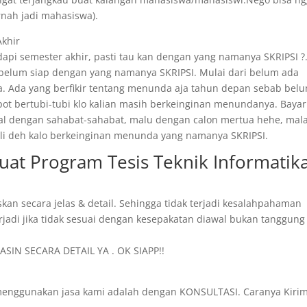
rnah jadi mahasiswa).
Akhir
api semester akhir, pasti tau kan dengan yang namanya SKRIPSI ?
 belum siap dengan yang namanya SKRIPSI. Mulai dari belum ada
. Ada yang berfikir tentang menunda aja tahun depan sebab bel
epot bertubi-tubi klo kalian masih berkeinginan menundanya. Bayar
ggal dengan sahabat-sahabat, malu dengan calon mertua hehe, mal
 kali deh kalo berkeinginan menunda yang namanya SKRIPSI.
Buat Program Tesis Teknik Informatik
skan secara jelas & detail. Sehingga tidak terjadi kesalahpahaman
rjadi jika tidak sesuai dengan kesepakatan diawal bukan tanggung
SIN SECARA DETAIL YA . OK SIAPP!!
menggunakan jasa kami adalah dengan KONSULTASI. Caranya Kiri