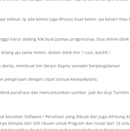
 selesai, tp ada komisi juga khusus buat kalian. iya kalian! mau 
ngga harus dateng kok buat pantau progressnya. bisa online donk 
bilang aja sama mimin, diskon donk min ? cuss..kasihh !
 derita, membuat tim Skripsi Rapitu semakin berpengalaman
an pengerjaan dengan cepat (sesuai kesepakatan).
eknik parafrase dan mencantumkan sumber. Jadi klo diuji Turnitin
at kesulitan Software / Penulisan yang dibuat dan Juga dihitung da
ya dimulai dari 500 ribuan untuk Program dan mulai dari 1jt unt
angat terjangkau buat kalangan mahasiswa/mahasiswi.Nego bisa n