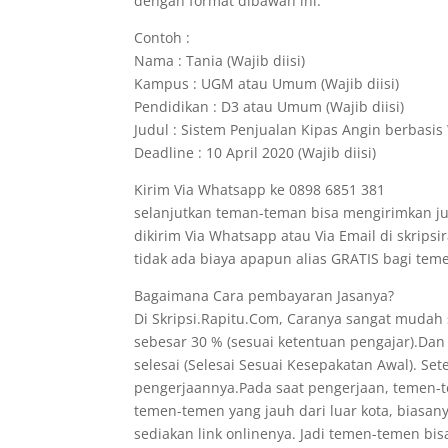
dengan format dibawah ini.
Contoh :
Nama : Tania (Wajib diisi)
Kampus : UGM atau Umum (Wajib diisi)
Pendidikan : D3 atau Umum (Wajib diisi)
Judul : Sistem Penjualan Kipas Angin berbasis 
Deadline : 10 April 2020 (Wajib diisi)
Kirim Via Whatsapp ke 0898 6851 381
selanjutkan teman-teman bisa mengirimkan ju
dikirim Via Whatsapp atau Via Email di skrips
tidak ada biaya apapun alias GRATIS bagi t
Bagaimana Cara pembayaran Jasanya?
Di Skripsi.Rapitu.Com, Caranya sangat mudah
sebesar 30 % (sesuai ketentuan pengajar).Dan
selesai (Selesai Sesuai Kesepakatan Awal). Se
pengerjaannya.Pada saat pengerjaan, temen-te
temen-temen yang jauh dari luar kota, biasan
sediakan link onlinenya. Jadi temen-temen bis