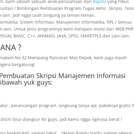
am. kami adalah sebuah anak perusahaan dari
Rapitu
yang fokus
sultasi / Bimbingan Pembuatan Program Tugas Akhir, Skripsi, Tesis
in-lain. Jadi ngga usah bingung ya teman-teman.
nformatika, Sistem Informasi, Manajemen Informatika, RPL / Semua
n-lain. Untuk jenis programnya kami melayani mulai dari WEB PHP,
SUAL BASIC, C++, ANIMASI, JAVA, SPSS, SMARTPLS dan Lain-lain.
ANA ?
ng makam No 32 Mampang Pancoran Mas Depok, kami juga masih
segera bergabung!
a Pembuatan Skripsi Manajemen Informasi
dibawah yuk guys:
dul , perancangan program, langsung tanya aja. pokoknya gratis !
sini bisa diangsur ko’ guys, jadi kamu ngga ngerasa berat !
 berkali-kali. Jangan takut.., Skripsi Rapitu bantu sampe selesai