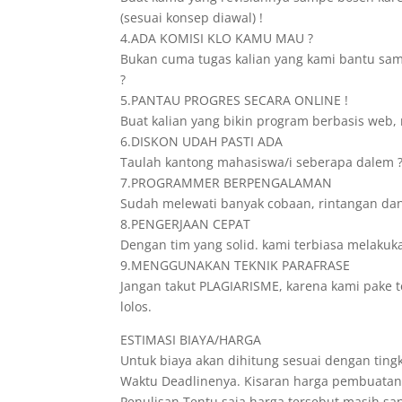
(sesuai konsep diawal) !
4.ADA KOMISI KLO KAMU MAU ?
Bukan cuma tugas kalian yang kami bantu sampe
?
5.PANTAU PROGRES SECARA ONLINE !
Buat kalian yang bikin program berbasis web, 
6.DISKON UDAH PASTI ADA
Taulah kantong mahasiswa/i seberapa dalem ? 
7.PROGRAMMER BERPENGALAMAN
Sudah melewati banyak cobaan, rintangan dan
8.PENGERJAAN CEPAT
Dengan tim yang solid. kami terbiasa melakuk
9.MENGGUNAKAN TEKNIK PARAFRASE
Jangan takut PLAGIARISME, karena kami pake t
lolos.
ESTIMASI BIAYA/HARGA
Untuk biaya akan dihitung sesuai dengan tingk
Waktu Deadlinenya. Kisaran harga pembuatann
Penulisan.Tentu saja harga tersebut masih s