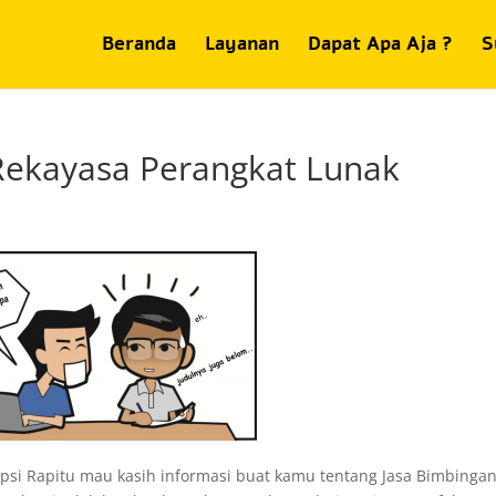
Beranda
Layanan
Dapat Apa Aja ?
S
 Rekayasa Perangkat Lunak
kripsi Rapitu mau kasih informasi buat kamu tentang Jasa Bimbinga