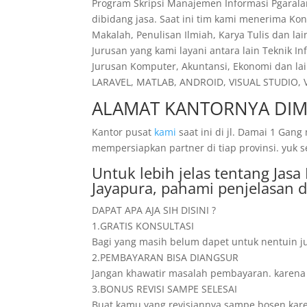
Program Skripsi Manajemen Informasi Pgaral
dibidang jasa. Saat ini tim kami menerima Kon
Makalah, Penulisan Ilmiah, Karya Tulis dan la
Jurusan yang kami layani antara lain Teknik I
Jurusan Komputer, Akuntansi, Ekonomi dan lai
LARAVEL, MATLAB, ANDROID, VISUAL STUDIO, VI
ALAMAT KANTORNYA DIM
Kantor pusat
kami
saat ini di jl. Damai 1 Ga
mempersiapkan partner di tiap provinsi. yuk 
Untuk lebih jelas tentang Jas
Jayapura, pahami penjelasan 
DAPAT APA AJA SIH DISINI ?
1.GRATIS KONSULTASI
Bagi yang masih belum dapet untuk nentuin ju
2.PEMBAYARAN BISA DIANGSUR
Jangan khawatir masalah pembayaran. karena di
3.BONUS REVISI SAMPE SELESAI
Buat kamu yang revisiannya sampe bosen karena