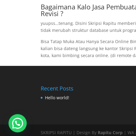
Bagaimana Kalo Jasa Pembuata
Revisi ?
yuupss…tenang. Disini Skripsi Rapitu memberi
tidak merubah struktur database untuk program
Bisa Tatap Muka Atau Hanya Secara Online B
kalian bisa dateng langsung ke kantor Skripsi R
kota, kami bimbing secara online. (di remote dar
Recent Posts
Hello world!
Konsultasi Gratis disini
SKRIPSI RAPITU | Design By
Rapitu Corp
| WA /