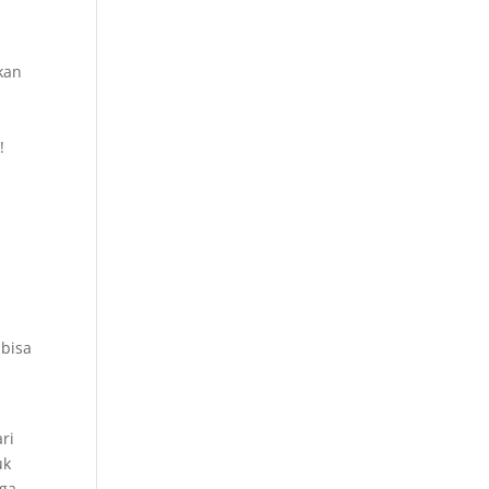
kan
!
 bisa
ri
uk
gga