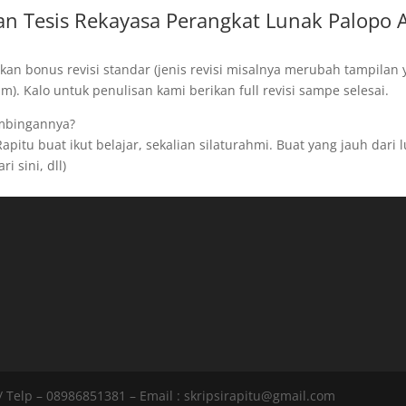
n Tesis Rekayasa Perangkat Lunak Palopo 
kan bonus revisi standar (jenis revisi misalnya merubah tampilan
). Kalo untuk penulisan kami berikan full revisi sampe selesai.
imbingannya?
apitu buat ikut belajar, sekalian silaturahmi. Buat yang jauh dari 
i sini, dll)
 Telp – 08986851381 – Email : skripsirapitu@gmail.com