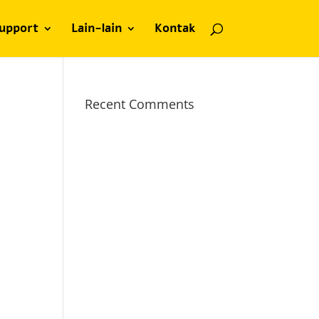
upport
Lain-lain
Kontak
Recent Comments
n