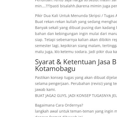
min….???pasti bisalahh.(karena mimin juga pe
Pikir Dua Kali Untuk Menunda Skripsi / Tugas 
Buat rekan-rekan kuliah yang sedang menghad
Banyak sekali yang dibuat pusing dan kadang
bahan dan kebingungan ingin mulai dari mana
siap. Tetapi sebenarnya kalian akan dibikin r
semester lagi, kepikiran siang malam, tertin
malu juga, klo ketemu sodara. Jadi pikir dua
Syarat & Ketentuan Jasa 
Kotamobagu
Pastikan konsep tugas yang akan dibuat dijela
selama pengerjaan. Perubahan (revisi) yang te
jawab kami.
BUAT JAGA2 GUYS, JADI KONSEP TUGASNYA JELA
Bagaimana Cara Ordernya?
langkah awal untuk teman-teman yang ingin 