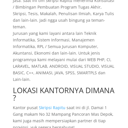
jasa. Saat ini tim Skripsi Rapitu menerima Konsultasi
/ Bimbingan Pembuatan Program Tugas Akhir,
Skripsi, Tesis, Makalah, Penulisan Ilmiah, Karya Tulis
dan lain-lain. Jadi ngga usah bingung ya teman-
teman.
Jurusan yang kami layani antara lain Teknik
Informatika, Sistem Informasi, Manajemen
Informatika, RPL / Semua Jurusan Komputer,
Akuntansi, Ekonomi dan lain-lain. Untuk jenis
programnya kami melayani mulai dari WEB PHP, CI,
LARAVEL, MATLAB, ANDROID, VISUAL STUDIO, VISUAL
BASIC, C++, ANIMASI, JAVA, SPSS, SMARTPLS dan
Lain-lain.
LOKASI KANTORNYA DIMANA
?
Kantor pusat
Skripsi Rapitu
saat ini di jl. Damai 1
Gang makam No 32 Mampang Pancoran Mas Depok,
kami juga masih mempersiapkan partner di tiap
provinsi. yuk segera bergabung!