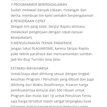
7.PROGRAMMER BERPENGALAMAN
Sudah melewati banyak cobaan, rintangan dan
derita, membuat tim kami semakin berpengalaman
8.PENGERJAAN CEPAT
Dengan tim yang solid. Skripsi Rapitu terbiasa
melakukan pengerjaan dengan cepat (sesuai
kesepakatan).
9.MENGGUNAKAN TEKNIK PARAFRASE
Jangan takut PLAGIARISME, karena Skripsi Rapitu
pake teknik parafrase dan mencantumkan sumber.
Jadi klo diuji Turnitin bisa lolos.
ESTIMASI BIAYA/HARGA
Untuk biaya akan dihitung sesuai dengan tingkat
kesulitan Program / Penulisan yang dibuat dan Juga
dihitung dari Waktu Deadlinenya. Kisaran harga
pembuatannya dimulai dari 500 ribuan untuk
Program dan mulai dari 1jt untuk Penulisan.Tentu
saja harga tersebut masih sangat terjangkau buat
kalangan mahasiswa/mahasiswi.Nego bisa ngga