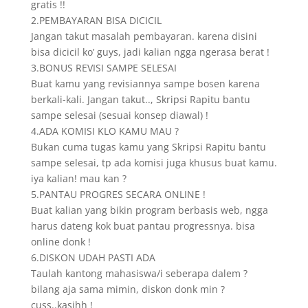
gratis !!
2.PEMBAYARAN BISA DICICIL
Jangan takut masalah pembayaran. karena disini
bisa dicicil ko’ guys, jadi kalian ngga ngerasa berat !
3.BONUS REVISI SAMPE SELESAI
Buat kamu yang revisiannya sampe bosen karena
berkali-kali. Jangan takut.., Skripsi Rapitu bantu
sampe selesai (sesuai konsep diawal) !
4.ADA KOMISI KLO KAMU MAU ?
Bukan cuma tugas kamu yang Skripsi Rapitu bantu
sampe selesai, tp ada komisi juga khusus buat kamu.
iya kalian! mau kan ?
5.PANTAU PROGRES SECARA ONLINE !
Buat kalian yang bikin program berbasis web, ngga
harus dateng kok buat pantau progressnya. bisa
online donk !
6.DISKON UDAH PASTI ADA
Taulah kantong mahasiswa/i seberapa dalem ?
bilang aja sama mimin, diskon donk min ?
cuss..kasihh !