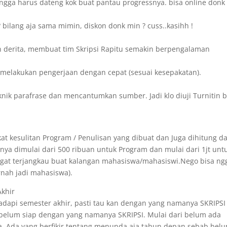
ngga harus dateng kok buat pantau progressnya. bisa online donk 
bilang aja sama mimin, diskon donk min ? cuss..kasihh !
 derita, membuat tim Skripsi Rapitu semakin berpengalaman
sa melakukan pengerjaan dengan cepat (sesuai kesepakatan).
knik parafrase dan mencantumkan sumber. Jadi klo diuji Turnitin b
at kesulitan Program / Penulisan yang dibuat dan Juga dihitung da
ya dimulai dari 500 ribuan untuk Program dan mulai dari 1jt unt
angat terjangkau buat kalangan mahasiswa/mahasiswi.Nego bisa ng
rnah jadi mahasiswa).
Akhir
api semester akhir, pasti tau kan dengan yang namanya SKRIPSI 
 belum siap dengan yang namanya SKRIPSI. Mulai dari belum ada
. Ada yang berfikir tentang menunda aja tahun depan sebab bel