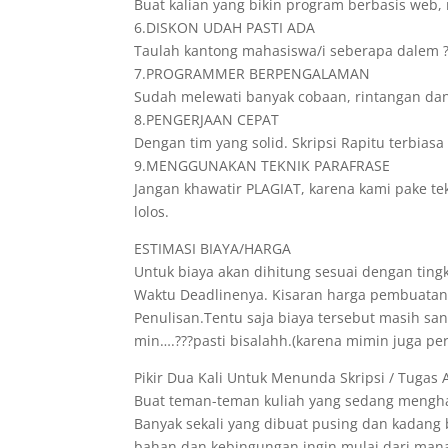
Buat kalian yang bikin program berbasis web, 
6.DISKON UDAH PASTI ADA
Taulah kantong mahasiswa/i seberapa dalem ? 
7.PROGRAMMER BERPENGALAMAN
Sudah melewati banyak cobaan, rintangan dan
8.PENGERJAAN CEPAT
Dengan tim yang solid. Skripsi Rapitu terbia
9.MENGGUNAKAN TEKNIK PARAFRASE
Jangan khawatir PLAGIAT, karena kami pake te
lolos.
ESTIMASI BIAYA/HARGA
Untuk biaya akan dihitung sesuai dengan tingk
Waktu Deadlinenya. Kisaran harga pembuatann
Penulisan.Tentu saja biaya tersebut masih s
min….???pasti bisalahh.(karena mimin juga pe
Pikir Dua Kali Untuk Menunda Skripsi / Tugas 
Buat teman-teman kuliah yang sedang menghad
Banyak sekali yang dibuat pusing dan kadang
bahan dan kebingungan ingin mulai dari mana