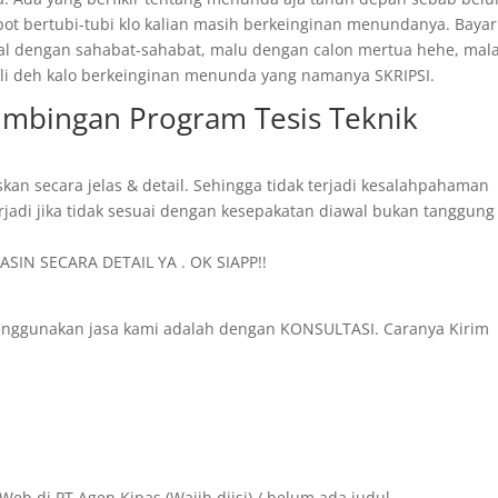
epot bertubi-tubi klo kalian masih berkeinginan menundanya. Bayar
ggal dengan sahabat-sahabat, malu dengan calon mertua hehe, mal
 kali deh kalo berkeinginan menunda yang namanya SKRIPSI.
Bimbingan Program Tesis Teknik
skan secara jelas & detail. Sehingga tidak terjadi kesalahpahaman
rjadi jika tidak sesuai dengan kesepakatan diawal bukan tanggung
SIN SECARA DETAIL YA . OK SIAPP!!
menggunakan jasa kami adalah dengan KONSULTASI. Caranya Kirim
Web di PT.Agen Kipas (Wajib diisi) / belum ada judul