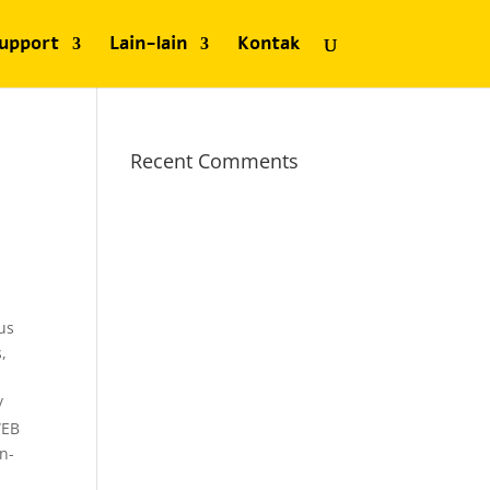
upport
Lain-lain
Kontak
Recent Comments
us
,
/
WEB
n-