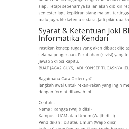
siap. Tetapi sebenarnya kalian akan dibikin r
semester lagi, kepikiran siang malam, tertin
malu juga, klo ketemu sodara. Jadi pikir dua
Syarat & Ketentuan Joki 
Informatika Kendari
Pastikan konsep tugas yang akan dibuat dijela
selama pengerjaan. Perubahan (revisi) yang te
jawab Skripsi Rapitu.
BUAT JAGA2 GUYS, JADI KONSEP TUGASNYA JELA
Bagaimana Cara Ordernya?
langkah awal untuk rekan-rekan yang ingin 
dengan format dibawah ini.
Contoh :
Nama : Rangga (Wajib diisi)
Kampus : UGM atau Umum (Wajib diisi)
Pendidikan : D3 atau Umum (Wajib diisi)
Judul : Sistem Penjualan Kipas Angin berbasis 