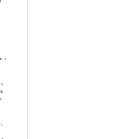
!
isa
ri
uk
ga
?.
um