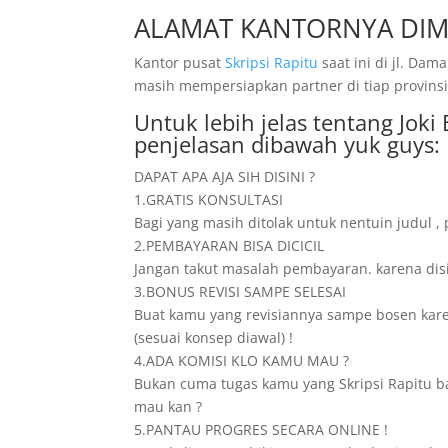
ALAMAT KANTORNYA DIM
Kantor pusat
Skripsi Rapitu
saat ini di jl. D
masih mempersiapkan partner di tiap provinsi
Untuk lebih jelas tentang Jok
penjelasan dibawah yuk guys:
DAPAT APA AJA SIH DISINI ?
1.GRATIS KONSULTASI
Bagi yang masih ditolak untuk nentuin judul ,
2.PEMBAYARAN BISA DICICIL
Jangan takut masalah pembayaran. karena disini 
3.BONUS REVISI SAMPE SELESAI
Buat kamu yang revisiannya sampe bosen karena
(sesuai konsep diawal) !
4.ADA KOMISI KLO KAMU MAU ?
Bukan cuma tugas kamu yang Skripsi Rapitu ba
mau kan ?
5.PANTAU PROGRES SECARA ONLINE !