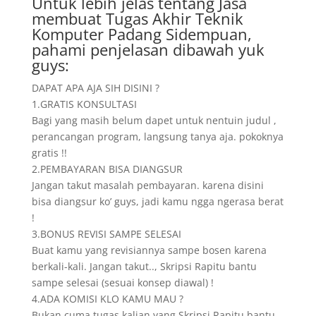
Untuk lebih jelas tentang Jasa
membuat Tugas Akhir Teknik
Komputer Padang Sidempuan,
pahami penjelasan dibawah yuk
guys:
DAPAT APA AJA SIH DISINI ?
1.GRATIS KONSULTASI
Bagi yang masih belum dapet untuk nentuin judul ,
perancangan program, langsung tanya aja. pokoknya
gratis !!
2.PEMBAYARAN BISA DIANGSUR
Jangan takut masalah pembayaran. karena disini
bisa diangsur ko’ guys, jadi kamu ngga ngerasa berat
!
3.BONUS REVISI SAMPE SELESAI
Buat kamu yang revisiannya sampe bosen karena
berkali-kali. Jangan takut.., Skripsi Rapitu bantu
sampe selesai (sesuai konsep diawal) !
4.ADA KOMISI KLO KAMU MAU ?
Bukan cuma tugas kalian yang Skripsi Rapitu bantu