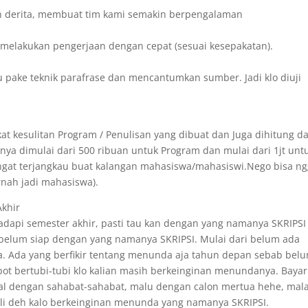
n derita, membuat tim kami semakin berpengalaman
sa melakukan pengerjaan dengan cepat (sesuai kesepakatan).
u pake teknik parafrase dan mencantumkan sumber. Jadi klo diuji
at kesulitan Program / Penulisan yang dibuat dan Juga dihitung da
ya dimulai dari 500 ribuan untuk Program dan mulai dari 1jt unt
angat terjangkau buat kalangan mahasiswa/mahasiswi.Nego bisa n
rnah jadi mahasiswa).
Akhir
api semester akhir, pasti tau kan dengan yang namanya SKRIPSI 
 belum siap dengan yang namanya SKRIPSI. Mulai dari belum ada
. Ada yang berfikir tentang menunda aja tahun depan sebab bel
epot bertubi-tubi klo kalian masih berkeinginan menundanya. Bayar
ggal dengan sahabat-sahabat, malu dengan calon mertua hehe, mal
 kali deh kalo berkeinginan menunda yang namanya SKRIPSI.