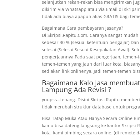
selanjutkan rekan-rekan bisa mengirimkan jug
dikirim Via Whatsapp atau Via Email di skrips
tidak ada biaya apapun alias GRATIS bagi t
Bagaimana Cara pembayaran Jasanya?
Di Skripsi.Rapitu.Com, Caranya sangat mudah
sebesar 30 % (sesuai ketentuan pengajar).Dan
selesai (Selesai Sesuai Kesepakatan Awal). Se
pengerjaannya.Pada saat pengerjaan, temen-te
temen-temen yang jauh dari luar kota, biasan
sediakan link onlinenya. Jadi temen-temen bis
Bagaimana Kalo Jasa membuat 
Lampung Ada Revisi ?
yuupss…tenang. Disini Skripsi Rapitu memberi
tidak merubah struktur database untuk program
Bisa Tatap Muka Atau Hanya Secara Online B
kamu bisa dateng langsung ke kantor Skripsi Ra
kota, kami bimbing secara online. (di remote dar