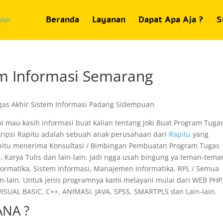
Beranda
Layanan
Dapat Apa Aja ?
S
tem Informasi Semarang
ami mau kasih informasi buat kalian tentang Joki Buat Program Tuga
kripsi Rapitu adalah sebuah anak perusahaan dari
Rapitu
yang
 Rapitu menerima Konsultasi / Bimbingan Pembuatan Program Tugas
ah, Karya Tulis dan lain-lain. Jadi ngga usah bingung ya teman-tema
nformatika, Sistem Informasi, Manajemen Informatika, RPL / Semua
n-lain. Untuk jenis programnya kami melayani mulai dari WEB PHP,
SUAL BASIC, C++, ANIMASI, JAVA, SPSS, SMARTPLS dan Lain-lain.
NA ?