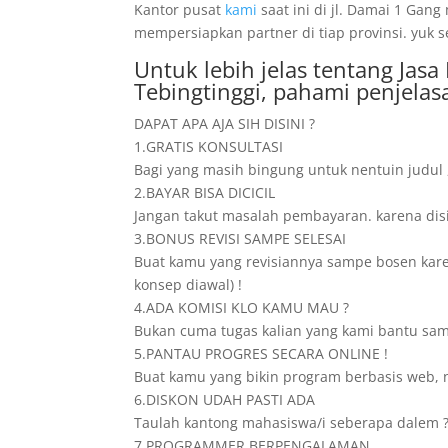
Kantor pusat
kami
saat ini di jl. Damai 1 Ga
mempersiapkan partner di tiap provinsi. yuk 
Untuk lebih jelas tentang Jas
Tebingtinggi, pahami penjelas
DAPAT APA AJA SIH DISINI ?
1.GRATIS KONSULTASI
Bagi yang masih bingung untuk nentuin judul 
2.BAYAR BISA DICICIL
Jangan takut masalah pembayaran. karena disini
3.BONUS REVISI SAMPE SELESAI
Buat kamu yang revisiannya sampe bosen karena
konsep diawal) !
4.ADA KOMISI KLO KAMU MAU ?
Bukan cuma tugas kalian yang kami bantu samp
5.PANTAU PROGRES SECARA ONLINE !
Buat kamu yang bikin program berbasis web, n
6.DISKON UDAH PASTI ADA
Taulah kantong mahasiswa/i seberapa dalem ? 
7.PROGRAMMER BERPENGALAMAN