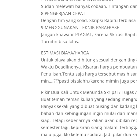
Sudah melewati banyak cobaan, rintangan da
8.PENGERJAAN CEPAT
Dengan tim yang solid. Skripsi Rapitu terbia
9.MENGGUNAKAN TEKNIK PARAFRASE
Jangan khawatir PLAGIAT, karena Skripsi Rapit
Turnitin bisa lolos.
ESTIMASI BIAYA/HARGA
Untuk biaya akan dihitung sesuai dengan tingk
Waktu Deadlinenya. Kisaran harga pembuatann
Penulisan.Tentu saja harga tersebut masih s
min….???pasti bisalahh.(karena mimin juga pe
Pikir Dua Kali Untuk Menunda Skripsi / Tugas 
Buat teman-teman kuliah yang sedang menghad
Banyak sekali yang dibuat pusing dan kadang
bahan dan kebingungan ingin mulai dari mana
siap. Tetapi sebenarnya kalian akan dibikin r
semester lagi, kepikiran siang malam, tertin
malu juga, klo ketemu sodara. Jadi pikir dua