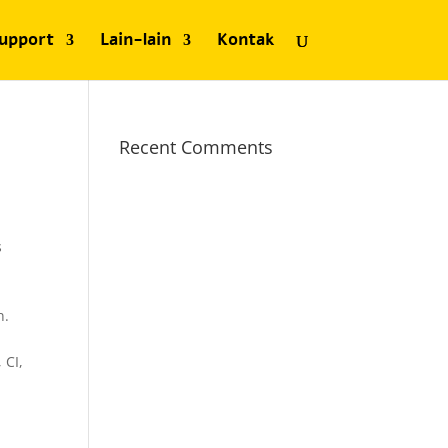
upport
Lain-lain
Kontak
Recent Comments
s
n.
 CI,