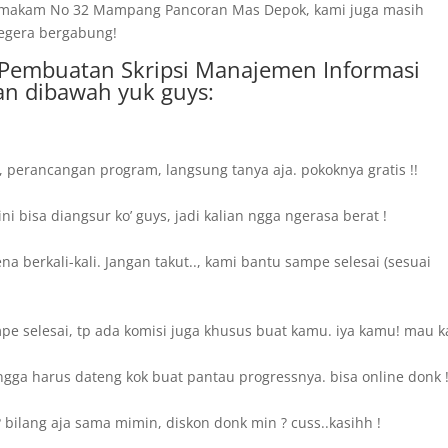
ng makam No 32 Mampang Pancoran Mas Depok, kami juga masih
segera bergabung!
a Pembuatan Skripsi Manajemen Informasi
an dibawah yuk guys:
, perancangan program, langsung tanya aja. pokoknya gratis !!
 bisa diangsur ko’ guys, jadi kalian ngga ngerasa berat !
 berkali-kali. Jangan takut.., kami bantu sampe selesai (sesuai
e selesai, tp ada komisi juga khusus buat kamu. iya kamu! mau k
gga harus dateng kok buat pantau progressnya. bisa online donk 
bilang aja sama mimin, diskon donk min ? cuss..kasihh !