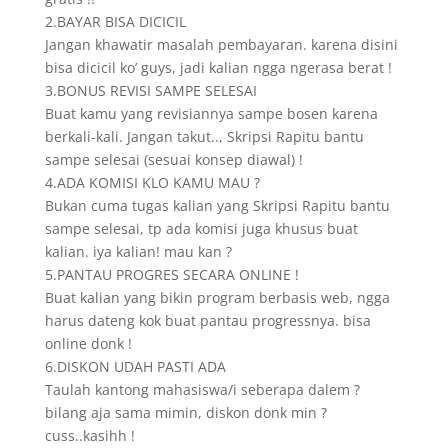
2.BAYAR BISA DICICIL
Jangan khawatir masalah pembayaran. karena disini
bisa dicicil ko’ guys, jadi kalian ngga ngerasa berat !
3.BONUS REVISI SAMPE SELESAI
Buat kamu yang revisiannya sampe bosen karena
berkali-kali. Jangan takut.., Skripsi Rapitu bantu
sampe selesai (sesuai konsep diawal) !
4.ADA KOMISI KLO KAMU MAU ?
Bukan cuma tugas kalian yang Skripsi Rapitu bantu
sampe selesai, tp ada komisi juga khusus buat
kalian. iya kalian! mau kan ?
5.PANTAU PROGRES SECARA ONLINE !
Buat kalian yang bikin program berbasis web, ngga
harus dateng kok buat pantau progressnya. bisa
online donk !
6.DISKON UDAH PASTI ADA
Taulah kantong mahasiswa/i seberapa dalem ?
bilang aja sama mimin, diskon donk min ?
cuss..kasihh !