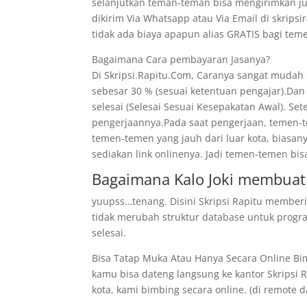
selanjutkan teman-teman bisa mengirimkan ju
dikirim Via Whatsapp atau Via Email di skrips
tidak ada biaya apapun alias GRATIS bagi t
Bagaimana Cara pembayaran Jasanya?
Di Skripsi.Rapitu.Com, Caranya sangat mudah
sebesar 30 % (sesuai ketentuan pengajar).Dan
selesai (Selesai Sesuai Kesepakatan Awal). Se
pengerjaannya.Pada saat pengerjaan, temen-te
temen-temen yang jauh dari luar kota, biasan
sediakan link onlinenya. Jadi temen-temen bis
Bagaimana Kalo Joki membuat 
yuupss…tenang. Disini Skripsi Rapitu memberi
tidak merubah struktur database untuk program
selesai.
Bisa Tatap Muka Atau Hanya Secara Online B
kamu bisa dateng langsung ke kantor Skripsi Ra
kota, kami bimbing secara online. (di remote dar