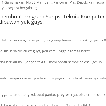
amai 1 Gang makam No 32 Mampang Pancoran Mas Depok, kami juga
. yuk segera bergabung!
ki membuat Program Skripsi Teknik Komputer
dibawah yuk guys:
dul , perancangan program, langsung tanya aja. pokoknya gratis !
ini bisa dicicil ko’ guys, jadi kamu ngga ngerasa berat !
a berkali-kali. Jangan takut.., kami bantu sampe selesai (sesuai
antu sampe selesai, tp ada komisi juga khusus buat kamu. iya kali
ngga harus dateng kok buat pantau progressnya. bisa online donk 
bilang aja sama mimin, diskon donk min ? cuss..kasihh !