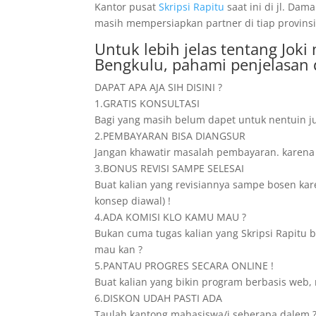
Kantor pusat
Skripsi Rapitu
saat ini di jl. D
masih mempersiapkan partner di tiap provinsi
Untuk lebih jelas tentang Jo
Bengkulu, pahami penjelasan 
DAPAT APA AJA SIH DISINI ?
1.GRATIS KONSULTASI
Bagi yang masih belum dapet untuk nentuin ju
2.PEMBAYARAN BISA DIANGSUR
Jangan khawatir masalah pembayaran. karena dis
3.BONUS REVISI SAMPE SELESAI
Buat kalian yang revisiannya sampe bosen karen
konsep diawal) !
4.ADA KOMISI KLO KAMU MAU ?
Bukan cuma tugas kalian yang Skripsi Rapitu b
mau kan ?
5.PANTAU PROGRES SECARA ONLINE !
Buat kalian yang bikin program berbasis web, 
6.DISKON UDAH PASTI ADA
Taulah kantong mahasiswa/i seberapa dalem ? 