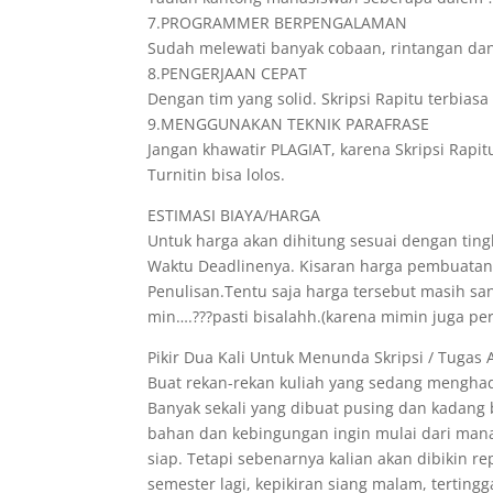
7.PROGRAMMER BERPENGALAMAN
Sudah melewati banyak cobaan, rintangan da
8.PENGERJAAN CEPAT
Dengan tim yang solid. Skripsi Rapitu terbia
9.MENGGUNAKAN TEKNIK PARAFRASE
Jangan khawatir PLAGIAT, karena Skripsi Rapit
Turnitin bisa lolos.
ESTIMASI BIAYA/HARGA
Untuk harga akan dihitung sesuai dengan tingk
Waktu Deadlinenya. Kisaran harga pembuatann
Penulisan.Tentu saja harga tersebut masih s
min….???pasti bisalahh.(karena mimin juga pe
Pikir Dua Kali Untuk Menunda Skripsi / Tugas 
Buat rekan-rekan kuliah yang sedang menghad
Banyak sekali yang dibuat pusing dan kadang
bahan dan kebingungan ingin mulai dari mana
siap. Tetapi sebenarnya kalian akan dibikin r
semester lagi, kepikiran siang malam, tertin