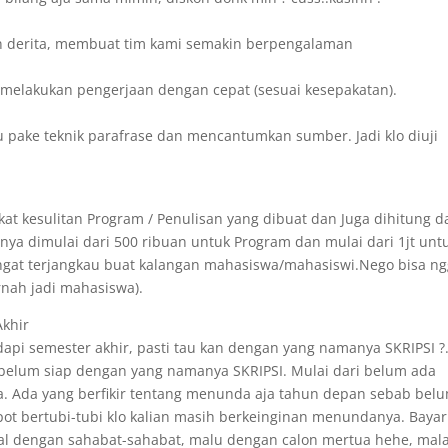
n derita, membuat tim kami semakin berpengalaman
sa melakukan pengerjaan dengan cepat (sesuai kesepakatan).
u pake teknik parafrase dan mencantumkan sumber. Jadi klo diuji
at kesulitan Program / Penulisan yang dibuat dan Juga dihitung d
ya dimulai dari 500 ribuan untuk Program dan mulai dari 1jt unt
angat terjangkau buat kalangan mahasiswa/mahasiswi.Nego bisa n
rnah jadi mahasiswa).
Akhir
api semester akhir, pasti tau kan dengan yang namanya SKRIPSI ?
 belum siap dengan yang namanya SKRIPSI. Mulai dari belum ada
. Ada yang berfikir tentang menunda aja tahun depan sebab bel
epot bertubi-tubi klo kalian masih berkeinginan menundanya. Bayar
ggal dengan sahabat-sahabat, malu dengan calon mertua hehe, mal