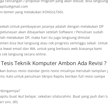
ga rancangan / proposal Program yang akan dibuat. Bisa langsun
irapitu@gmail.com
emen-temen yang melakukan KONSULTASI.
 sekali.Untuk pembayaran jasanya adalah dengan melakukan DP
 pelunasan akan dibayarkan setelah Software / Penulisan sudah
telah melakukan DP, maka hari itu juga langsung dimulai
men bisa ikut langsung atau cek progress seminggu sekali. Untuk
ya lewat email dan WA, untuk yang berbasis web biasanya kami
a cek langsung secara online.
Tesis Teknik Komputer Ambon Ada Revisi ?
kan bonus revisi standar (jenis revisi misalnya merubah tampilan
). Kalo untuk penulisan Skripsi Rapitu berikan full revisi sampe
imbingannya?
pitu buat ikut belajar, sekalian silaturahmi. Buat yang jauh dari l
i sini, dll)