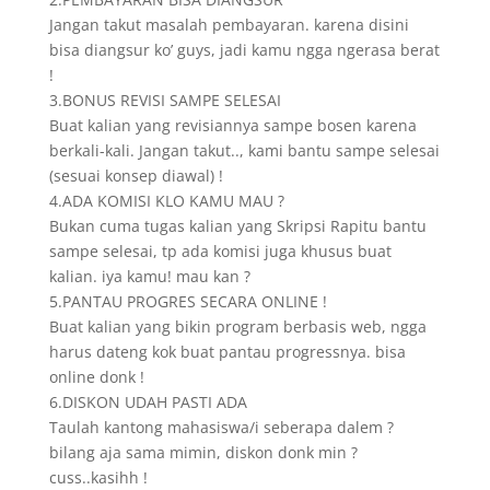
Jangan takut masalah pembayaran. karena disini
bisa diangsur ko’ guys, jadi kamu ngga ngerasa berat
!
3.BONUS REVISI SAMPE SELESAI
Buat kalian yang revisiannya sampe bosen karena
berkali-kali. Jangan takut.., kami bantu sampe selesai
(sesuai konsep diawal) !
4.ADA KOMISI KLO KAMU MAU ?
Bukan cuma tugas kalian yang Skripsi Rapitu bantu
sampe selesai, tp ada komisi juga khusus buat
kalian. iya kamu! mau kan ?
5.PANTAU PROGRES SECARA ONLINE !
Buat kalian yang bikin program berbasis web, ngga
harus dateng kok buat pantau progressnya. bisa
online donk !
6.DISKON UDAH PASTI ADA
Taulah kantong mahasiswa/i seberapa dalem ?
bilang aja sama mimin, diskon donk min ?
cuss..kasihh !