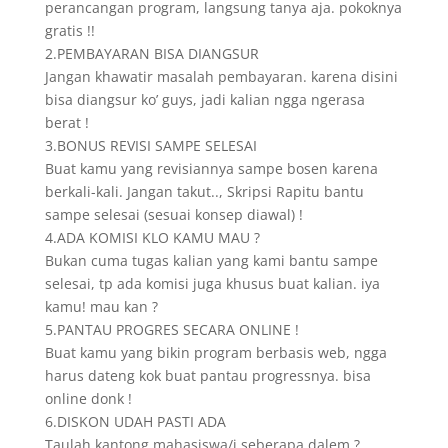
perancangan program, langsung tanya aja. pokoknya
gratis !!
2.PEMBAYARAN BISA DIANGSUR
Jangan khawatir masalah pembayaran. karena disini
bisa diangsur ko’ guys, jadi kalian ngga ngerasa
berat !
3.BONUS REVISI SAMPE SELESAI
Buat kamu yang revisiannya sampe bosen karena
berkali-kali. Jangan takut.., Skripsi Rapitu bantu
sampe selesai (sesuai konsep diawal) !
4.ADA KOMISI KLO KAMU MAU ?
Bukan cuma tugas kalian yang kami bantu sampe
selesai, tp ada komisi juga khusus buat kalian. iya
kamu! mau kan ?
5.PANTAU PROGRES SECARA ONLINE !
Buat kamu yang bikin program berbasis web, ngga
harus dateng kok buat pantau progressnya. bisa
online donk !
6.DISKON UDAH PASTI ADA
Taulah kantong mahasiswa/i seberapa dalem ?