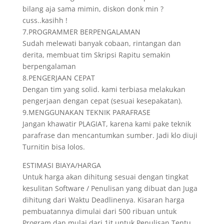
bilang aja sama mimin, diskon donk min ?
cuss..kasihh !
7.PROGRAMMER BERPENGALAMAN
Sudah melewati banyak cobaan, rintangan dan
derita, membuat tim Skripsi Rapitu semakin
berpengalaman
8.PENGERJAAN CEPAT
Dengan tim yang solid. kami terbiasa melakukan
pengerjaan dengan cepat (sesuai kesepakatan).
9.MENGGUNAKAN TEKNIK PARAFRASE
Jangan khawatir PLAGIAT, karena kami pake teknik
parafrase dan mencantumkan sumber. Jadi klo diuji
Turnitin bisa lolos.
ESTIMASI BIAYA/HARGA
Untuk harga akan dihitung sesuai dengan tingkat
kesulitan Software / Penulisan yang dibuat dan Juga
dihitung dari Waktu Deadlinenya. Kisaran harga
pembuatannya dimulai dari 500 ribuan untuk
Program dan mulai dari 1jt untuk Penulisan.Tentu