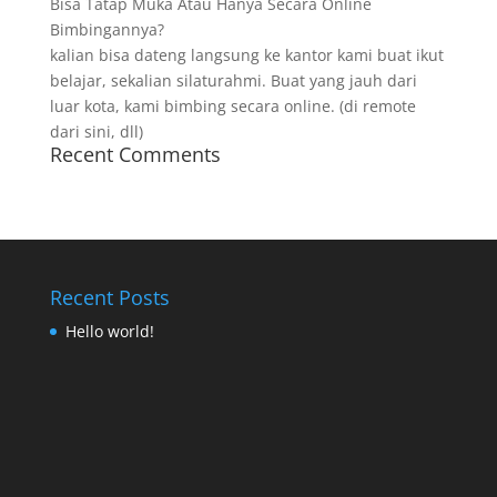
Bisa Tatap Muka Atau Hanya Secara Online
Bimbingannya?
kalian bisa dateng langsung ke kantor kami buat ikut
belajar, sekalian silaturahmi. Buat yang jauh dari
luar kota, kami bimbing secara online. (di remote
dari sini, dll)
Recent Comments
Recent Posts
Hello world!