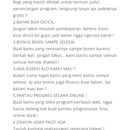
Bagi yang masih ditolak untuk nentuin judul ,
perancangan program, langsung tanya aja. pokoknya
gratis !!
2.BAYAR BISA DICICIL
Jangan takut masalah pembayaran. karena disini
bisa dicicil ko’ guys, jadi kalian ngga ngerasa berat !
3.BONUS REVISI SAMPE SELESAI
Buat kamu yang revisiannya sampe bosen karena
berkali-kali. Jangan takut.., kami bantu sampe selesai
(sesuai konsep diawal) !
4.ADA KOMISI KLO KAMU MAU ?
Bukan cuma tugas kamu yang kami bantu sampe
selesai, tp ada komisi juga khusus buat kalian. iya
kalian! mau kan ?
5.PANTAU PROGRES SECARA ONLINE !
Buat kamu yang bikin program berbasis web, ngga
harus dateng kok buat pantau progressnya. bisa
online donk !
6.DISKON UDAH PASTI ADA
Taulah kantong mahasiswa/i seberapa dalem ?