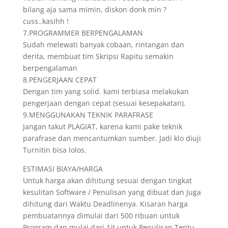
bilang aja sama mimin, diskon donk min ?
cuss..kasihh !
7.PROGRAMMER BERPENGALAMAN
Sudah melewati banyak cobaan, rintangan dan
derita, membuat tim Skripsi Rapitu semakin
berpengalaman
8.PENGERJAAN CEPAT
Dengan tim yang solid. kami terbiasa melakukan
pengerjaan dengan cepat (sesuai kesepakatan).
9.MENGGUNAKAN TEKNIK PARAFRASE
Jangan takut PLAGIAT, karena kami pake teknik
parafrase dan mencantumkan sumber. Jadi klo diuji
Turnitin bisa lolos.
ESTIMASI BIAYA/HARGA
Untuk harga akan dihitung sesuai dengan tingkat
kesulitan Software / Penulisan yang dibuat dan Juga
dihitung dari Waktu Deadlinenya. Kisaran harga
pembuatannya dimulai dari 500 ribuan untuk
Program dan mulai dari 1jt untuk Penulisan.Tentu