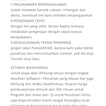
7.PROGRAMMER BERPENGALAMAN
Sudah melewati banyak cobaan, rintangan dan
derita, membuat tim kami semakin berpengalaman
8.PENGERJAAN CEPAT
Dengan tim yang solid. Skripsi Rapitu terbiasa
melakukan pengerjaan dengan cepat (sesuai
kesepakatan).
9.MENGGUNAKAN TEKNIK PARAFRASE
Jangan takut PLAGIARISME, karena kami pake teknik
parafrase dan mencantumkan sumber. Jadi klo diuji
Turnitin bisa lolos.
ESTIMASI BIAYA/HARGA
Untuk biaya akan dihitung sesuai dengan tingkat
kesulitan Software / Penulisan yang dibuat dan Juga
dihitung dari Waktu Deadlinenya. Kisaran harga
pembuatannya dimulai dari 500 ribuan untuk
Program dan mulai dari 1jt untuk Penulisan.Tentu
saja biaya tersebut masih sangat terjangkau buat
kalangan mahasiswa/mahasiswi.Nego bisa ngga