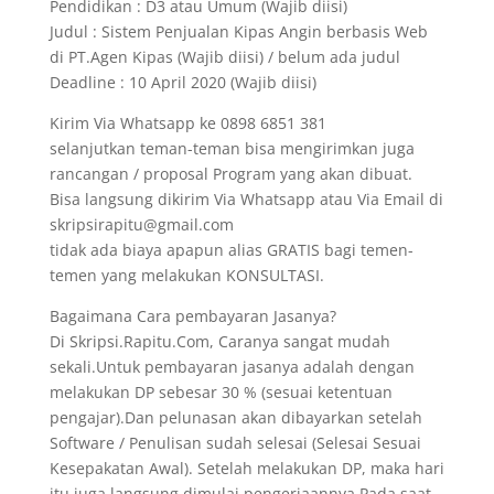
Pendidikan : D3 atau Umum (Wajib diisi)
Judul : Sistem Penjualan Kipas Angin berbasis Web
di PT.Agen Kipas (Wajib diisi) / belum ada judul
Deadline : 10 April 2020 (Wajib diisi)
Kirim Via Whatsapp ke 0898 6851 381
selanjutkan teman-teman bisa mengirimkan juga
rancangan / proposal Program yang akan dibuat.
Bisa langsung dikirim Via Whatsapp atau Via Email di
skripsirapitu@gmail.com
tidak ada biaya apapun alias GRATIS bagi temen-
temen yang melakukan KONSULTASI.
Bagaimana Cara pembayaran Jasanya?
Di Skripsi.Rapitu.Com, Caranya sangat mudah
sekali.Untuk pembayaran jasanya adalah dengan
melakukan DP sebesar 30 % (sesuai ketentuan
pengajar).Dan pelunasan akan dibayarkan setelah
Software / Penulisan sudah selesai (Selesai Sesuai
Kesepakatan Awal). Setelah melakukan DP, maka hari
itu juga langsung dimulai pengerjaannya.Pada saat