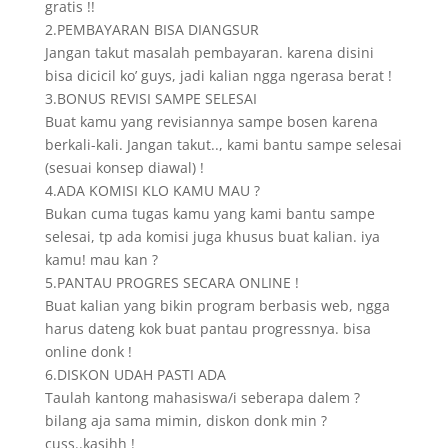
gratis !!
2.PEMBAYARAN BISA DIANGSUR
Jangan takut masalah pembayaran. karena disini
bisa dicicil ko’ guys, jadi kalian ngga ngerasa berat !
3.BONUS REVISI SAMPE SELESAI
Buat kamu yang revisiannya sampe bosen karena
berkali-kali. Jangan takut.., kami bantu sampe selesai
(sesuai konsep diawal) !
4.ADA KOMISI KLO KAMU MAU ?
Bukan cuma tugas kamu yang kami bantu sampe
selesai, tp ada komisi juga khusus buat kalian. iya
kamu! mau kan ?
5.PANTAU PROGRES SECARA ONLINE !
Buat kalian yang bikin program berbasis web, ngga
harus dateng kok buat pantau progressnya. bisa
online donk !
6.DISKON UDAH PASTI ADA
Taulah kantong mahasiswa/i seberapa dalem ?
bilang aja sama mimin, diskon donk min ?
cuss..kasihh !