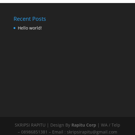
Recent Posts
Hello world!
SKRIPSI RAPITU | Design By
Rapitu Corp
| WA / Telp
– 08986851381 – Email : skripsirapitu@gmail.com