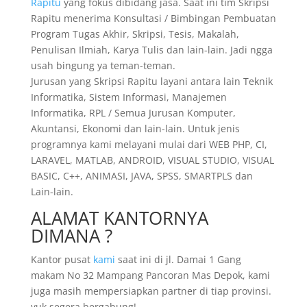
Rapitu
yang fokus dibidang jasa. Saat ini tim Skripsi
Rapitu menerima Konsultasi / Bimbingan Pembuatan
Program Tugas Akhir, Skripsi, Tesis, Makalah,
Penulisan Ilmiah, Karya Tulis dan lain-lain. Jadi ngga
usah bingung ya teman-teman.
Jurusan yang Skripsi Rapitu layani antara lain Teknik
Informatika, Sistem Informasi, Manajemen
Informatika, RPL / Semua Jurusan Komputer,
Akuntansi, Ekonomi dan lain-lain. Untuk jenis
programnya kami melayani mulai dari WEB PHP, CI,
LARAVEL, MATLAB, ANDROID, VISUAL STUDIO, VISUAL
BASIC, C++, ANIMASI, JAVA, SPSS, SMARTPLS dan
Lain-lain.
ALAMAT KANTORNYA
DIMANA ?
Kantor pusat
kami
saat ini di jl. Damai 1 Gang
makam No 32 Mampang Pancoran Mas Depok, kami
juga masih mempersiapkan partner di tiap provinsi.
yuk segera bergabung!