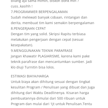
bilang aja sama mimin, diskon donk min ?
cuss..kasihh !
7.PROGRAMMER BERPENGALAMAN
Sudah melewati banyak cobaan, rintangan dan
derita, membuat tim kami semakin berpengalaman
8.PENGERJAAN CEPAT
Dengan tim yang solid. Skripsi Rapitu terbiasa
melakukan pengerjaan dengan cepat (sesuai
kesepakatan).
9.MENGGUNAKAN TEKNIK PARAFRASE
Jangan khawatir PLAGIARISME, karena kami pake
teknik parafrase dan mencantumkan sumber. Jadi
klo diuji Turnitin bisa lolos.
ESTIMASI BIAYA/HARGA
Untuk biaya akan dihitung sesuai dengan tingkat
kesulitan Program / Penulisan yang dibuat dan Juga
dihitung dari Waktu Deadlinenya. Kisaran harga
pembuatannya dimulai dari 500 ribuan untuk
Program dan mulai dari 1jt untuk Penulisan.Tentu