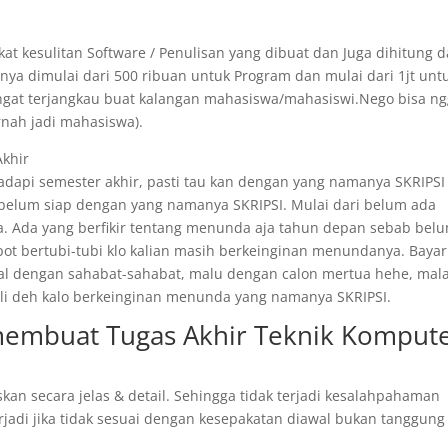
at kesulitan Software / Penulisan yang dibuat dan Juga dihitung d
ya dimulai dari 500 ribuan untuk Program dan mulai dari 1jt unt
angat terjangkau buat kalangan mahasiswa/mahasiswi.Nego bisa n
rnah jadi mahasiswa).
Akhir
api semester akhir, pasti tau kan dengan yang namanya SKRIPSI 
 belum siap dengan yang namanya SKRIPSI. Mulai dari belum ada
. Ada yang berfikir tentang menunda aja tahun depan sebab bel
epot bertubi-tubi klo kalian masih berkeinginan menundanya. Bayar
ggal dengan sahabat-sahabat, malu dengan calon mertua hehe, mal
 kali deh kalo berkeinginan menunda yang namanya SKRIPSI.
 membuat Tugas Akhir Teknik Komput
skan secara jelas & detail. Sehingga tidak terjadi kesalahpahaman
rjadi jika tidak sesuai dengan kesepakatan diawal bukan tanggung