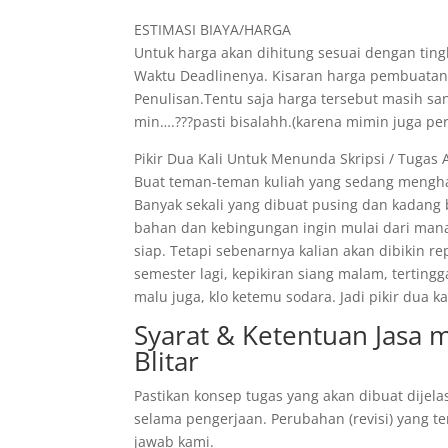
ESTIMASI BIAYA/HARGA
Untuk harga akan dihitung sesuai dengan tingk
Waktu Deadlinenya. Kisaran harga pembuatann
Penulisan.Tentu saja harga tersebut masih s
min….???pasti bisalahh.(karena mimin juga pe
Pikir Dua Kali Untuk Menunda Skripsi / Tugas 
Buat teman-teman kuliah yang sedang menghad
Banyak sekali yang dibuat pusing dan kadang
bahan dan kebingungan ingin mulai dari mana
siap. Tetapi sebenarnya kalian akan dibikin r
semester lagi, kepikiran siang malam, tertin
malu juga, klo ketemu sodara. Jadi pikir dua
Syarat & Ketentuan Jasa
Blitar
Pastikan konsep tugas yang akan dibuat dijela
selama pengerjaan. Perubahan (revisi) yang te
jawab kami.