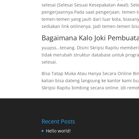
selesai (Selesai Sesuai Kesepakatan Awal). Se
pengerjaannya.Pada saat pengerjaan, temen-te
temen-temen yang jauh dari luar kota, biasan
sediakan link onlinenya. Jadi temen-temen bis
Bagaimana Kalo Joki Pembuatan
yuupss…tenang. Disini Skripsi Rapitu memberi
tidak merubah struktur database untuk program
selesai.
Bisa Tatap Muka Atau Hanya Secara Online B
kalian bisa dateng langsung ke kantor kami buat
Skripsi Rapitu bimbing secara online. (di remote
Recent Posts
Hello world!