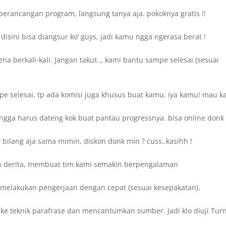
perancangan program, langsung tanya aja. pokoknya gratis !!
sini bisa diangsur ko’ guys, jadi kamu ngga ngerasa berat !
a berkali-kali. Jangan takut.., kami bantu sampe selesai (sesuai
 selesai, tp ada komisi juga khusus buat kamu. iya kamu! mau ka
ngga harus dateng kok buat pantau progressnya. bisa online donk 
bilang aja sama mimin, diskon donk min ? cuss..kasihh !
n derita, membuat tim kami semakin berpengalaman
sa melakukan pengerjaan dengan cepat (sesuai kesepakatan).
ake teknik parafrase dan mencantumkan sumber. Jadi klo diuji Turn