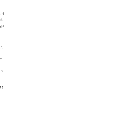
ari
uk
gga
?.
um
ah
er