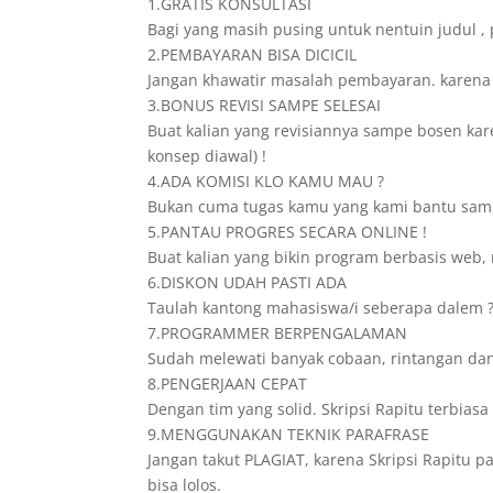
1.GRATIS KONSULTASI
Bagi yang masih pusing untuk nentuin judul , 
2.PEMBAYARAN BISA DICICIL
Jangan khawatir masalah pembayaran. karena di
3.BONUS REVISI SAMPE SELESAI
Buat kalian yang revisiannya sampe bosen karen
konsep diawal) !
4.ADA KOMISI KLO KAMU MAU ?
Bukan cuma tugas kamu yang kami bantu sampe
5.PANTAU PROGRES SECARA ONLINE !
Buat kalian yang bikin program berbasis web, 
6.DISKON UDAH PASTI ADA
Taulah kantong mahasiswa/i seberapa dalem ? 
7.PROGRAMMER BERPENGALAMAN
Sudah melewati banyak cobaan, rintangan da
8.PENGERJAAN CEPAT
Dengan tim yang solid. Skripsi Rapitu terbia
9.MENGGUNAKAN TEKNIK PARAFRASE
Jangan takut PLAGIAT, karena Skripsi Rapitu p
bisa lolos.