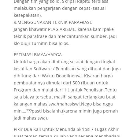
Dengan tim yang solid. Skripsi Rapitu terbiasa
melakukan pengerjaan dengan cepat (sesuai
kesepakatan).
9.MENGGUNAKAN TEKNIK PARAFRASE
Jangan khawatir PLAGIARISME, karena kami pake
teknik parafrase dan mencantumkan sumber. Jadi
klo diuji Turnitin bisa lolos.
ESTIMASI BIAYA/HARGA
Untuk harga akan dihitung sesuai dengan tingkat
kesulitan Software / Penulisan yang dibuat dan Juga
dihitung dari Waktu Deadlinenya. Kisaran harga
pembuatannya dimulai dari 500 ribuan untuk
Program dan mulai dari 1jt untuk Penulisan.Tentu
saja biaya tersebut masih sangat terjangkau buat
kalangan mahasiswa/mahasiswi.Nego bisa ngga
min….???pasti bisalahh.(karena mimin juga pernah
jadi mahasiswa).
Pikir Dua Kali Untuk Menunda Skripsi / Tugas Akhir
Buat teman-teman kuliah yang sedang menghadapi