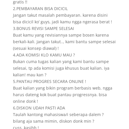
gratis !!
2.PEMBAYARAN BISA DICICIL
Jangan takut masalah pembayaran. karena disini
bisa dicicil ko’ guys, jadi kamu ngga ngerasa berat !
3.BONUS REVISI SAMPE SELESAI
Buat kamu yang revisiannya sampe bosen karena
berkali-kali. Jangan takut.., kami bantu sampe selesai
(sesuai konsep diawal) !
4.ADA KOMISI KLO KAMU MAU ?
Bukan cuma tugas kalian yang kami bantu sampe
selesai, tp ada komisi juga khusus buat kalian. iya
kalian! mau kan ?
5.PANTAU PROGRES SECARA ONLINE !
Buat kalian yang bikin program berbasis web, ngga
harus dateng kok buat pantau progressnya. bisa
online donk !
6.DISKON UDAH PASTI ADA
Taulah kantong mahasiswa/i seberapa dalem ?
bilang aja sama mimin, diskon donk min ?
cuss..kasihh !