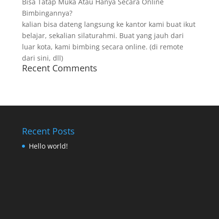
Bisa Tatap Muka Atau Hanya Secara Online
Bimbingannya?
kalian bisa dateng langsung ke kantor kami buat ikut
belajar, sekalian silaturahmi. Buat yang jauh dari
luar kota, kami bimbing secara online. (di remote
dari sini, dll)
Recent Comments
Recent Posts
Hello world!