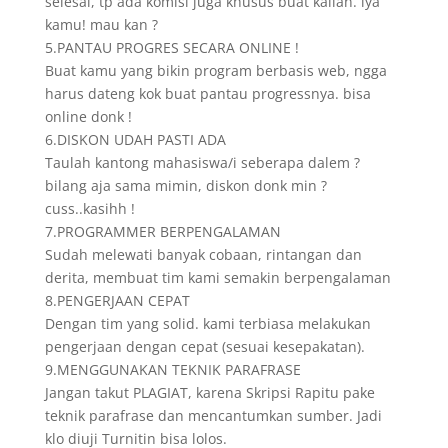
selesai, tp ada komisi juga khusus buat kalian. iya
kamu! mau kan ?
5.PANTAU PROGRES SECARA ONLINE !
Buat kamu yang bikin program berbasis web, ngga
harus dateng kok buat pantau progressnya. bisa
online donk !
6.DISKON UDAH PASTI ADA
Taulah kantong mahasiswa/i seberapa dalem ?
bilang aja sama mimin, diskon donk min ?
cuss..kasihh !
7.PROGRAMMER BERPENGALAMAN
Sudah melewati banyak cobaan, rintangan dan
derita, membuat tim kami semakin berpengalaman
8.PENGERJAAN CEPAT
Dengan tim yang solid. kami terbiasa melakukan
pengerjaan dengan cepat (sesuai kesepakatan).
9.MENGGUNAKAN TEKNIK PARAFRASE
Jangan takut PLAGIAT, karena Skripsi Rapitu pake
teknik parafrase dan mencantumkan sumber. Jadi
klo diuji Turnitin bisa lolos.