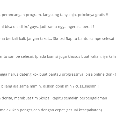
, perancangan program, langsung tanya aja. pokoknya gratis !!
 bisa dicicil ko’ guys, jadi kamu ngga ngerasa berat !
 berkali-kali. Jangan takut.., Skripsi Rapitu bantu sampe selesai
tu sampe selesai, tp ada komisi juga khusus buat kalian. iya kali
gga harus dateng kok buat pantau progressnya. bisa online donk 
bilang aja sama mimin, diskon donk min ? cuss..kasihh !
 derita, membuat tim Skripsi Rapitu semakin berpengalaman
sa melakukan pengerjaan dengan cepat (sesuai kesepakatan).