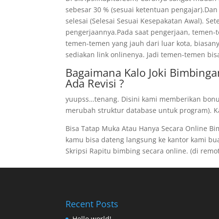
sebesar 30 % (sesuai ketentuan pengajar).Dan
selesai (Selesai Sesuai Kesepakatan Awal). Se
pengerjaannya.Pada saat pengerjaan, temen-te
temen-temen yang jauh dari luar kota, biasan
sediakan link onlinenya. Jadi temen-temen bis
Bagaimana Kalo Joki Bimbinga
Ada Revisi ?
yuupss…tenang. Disini kami memberikan bonus 
merubah struktur database untuk program). Kal
Bisa Tatap Muka Atau Hanya Secara Online B
kamu bisa dateng langsung ke kantor kami buat 
Skripsi Rapitu bimbing secara online. (di remote
Recent Posts
Hello world!