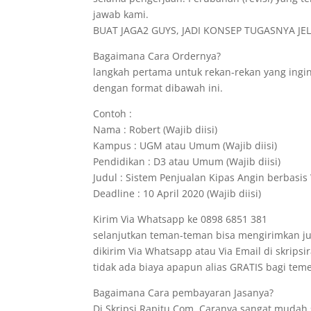
jawab kami.
BUAT JAGA2 GUYS, JADI KONSEP TUGASNYA JELA
Bagaimana Cara Ordernya?
langkah pertama untuk rekan-rekan yang ing
dengan format dibawah ini.
Contoh :
Nama : Robert (Wajib diisi)
Kampus : UGM atau Umum (Wajib diisi)
Pendidikan : D3 atau Umum (Wajib diisi)
Judul : Sistem Penjualan Kipas Angin berbasis 
Deadline : 10 April 2020 (Wajib diisi)
Kirim Via Whatsapp ke 0898 6851 381
selanjutkan teman-teman bisa mengirimkan ju
dikirim Via Whatsapp atau Via Email di skrips
tidak ada biaya apapun alias GRATIS bagi t
Bagaimana Cara pembayaran Jasanya?
Di Skripsi.Rapitu.Com, Caranya sangat mudah