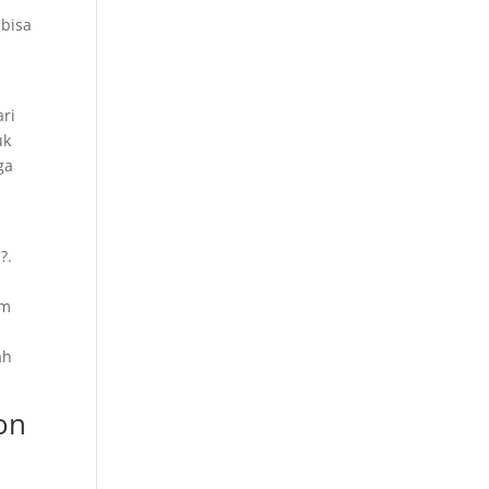
 bisa
ari
uk
ga
?.
um
ah
on