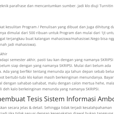
eknik parafrase dan mencantumkan sumber. Jadi klo diuji Turnitin
at kesulitan Program / Penulisan yang dibuat dan Juga dihitung d
ya dimulai dari 500 ribuan untuk Program dan mulai dari 1jt unt
angat terjangkau buat kalangan mahasiswa/mahasiswi.Nego bisa ng
rnah jadi mahasiswa).
Akhir
api semester akhir, pasti tau kan dengan yang namanya SKRIPSI 
 belum siap dengan yang namanya SKRIPSI. Mulai dari belum ada
. Ada yang berfikir tentang menunda aja tahun depan sebab bel
epot bertubi-tubi klo kalian masih berkeinginan menundanya. Bayar
ggal dengan sahabat-sahabat, malu dengan calon mertua hehe, mal
 kali deh kalo berkeinginan menunda yang namanya SKRIPSI.
 membuat Tesis Sistem Informasi Amb
skan secara jelas & detail. Sehingga tidak terjadi kesalahpahaman
rjadi jika tidak sesuai dengan kesepakatan diawal bukan tanggung