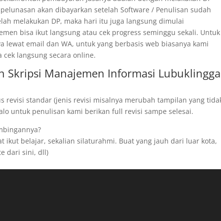
 pelunasan akan dibayarkan setelah Software / Penulisan sudah
telah melakukan DP, maka hari itu juga langsung dimulai
men bisa ikut langsung atau cek progress seminggu sekali. Untuk
ya lewat email dan WA, untuk yang berbasis web biasanya kami
a cek langsung secara online.
n Skripsi Manajemen Informasi Lubuklingg
revisi standar (jenis revisi misalnya merubah tampilan yang tida
o untuk penulisan kami berikan full revisi sampe selesai.
imbingannya?
ikut belajar, sekalian silaturahmi. Buat yang jauh dari luar kota,
 dari sini, dll)