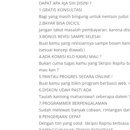
DAPAT APA AJA SIH DISINI ?
1.GRATIS KONSULTASI
Bagi yang masih bingung untuk nentuin judul 
2.BAYAR BISA DICICIL
Jangan takut masalah pembayaran. karena disini
3.BONUS REVISI SAMPE SELESAI
Buat kamu yang revisiannya sampe bosen karena
(sesuai konsep diawal) !
4.ADA KOMISI KLO KAMU MAU ?
Bukan cuma tugas kamu yang Skripsi Rapitu ban
mau kan ?
5.PANTAU PROGRES SECARA ONLINE !
Buat kamu yang bikin program berbasis web, n
6.DISKON UDAH PASTI ADA
Taulah kantong mahasiswa/i seberapa dalem ? 
7.PROGRAMMER BERPENGALAMAN
Sudah melewati banyak cobaan, rintangan dan
8.PENGERJAAN CEPAT
Dengan tim yang solid. Skripsi Rapitu terbia
9.MENGGUNAKAN TEKNIK PARAFRASE