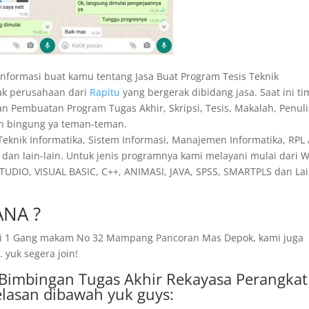
 informasi buat kamu tentang Jasa Buat Program Tesis Teknik
ak perusahaan dari
Rapitu
yang bergerak dibidang jasa. Saat ini ti
an Pembuatan Program Tugas Akhir, Skripsi, Tesis, Makalah, Penul
usah bingung ya teman-teman.
 Teknik Informatika, Sistem Informasi, Manajemen Informatika, RPL 
dan lain-lain. Untuk jenis programnya kami melayani mulai dari 
TUDIO, VISUAL BASIC, C++, ANIMASI, JAVA, SPSS, SMARTPLS dan Lai
NA ?
amai 1 Gang makam No 32 Mampang Pancoran Mas Depok, kami juga
 yuk segera join!
a Bimbingan Tugas Akhir Rekayasa Perangkat
lasan dibawah yuk guys: