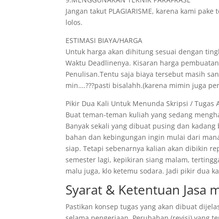
Jangan takut PLAGIARISME, karena kami pake t
lolos.
ESTIMASI BIAYA/HARGA
Untuk harga akan dihitung sesuai dengan tingk
Waktu Deadlinenya. Kisaran harga pembuatann
Penulisan.Tentu saja biaya tersebut masih s
min….???pasti bisalahh.(karena mimin juga pe
Pikir Dua Kali Untuk Menunda Skripsi / Tugas 
Buat teman-teman kuliah yang sedang menghad
Banyak sekali yang dibuat pusing dan kadang
bahan dan kebingungan ingin mulai dari mana
siap. Tetapi sebenarnya kalian akan dibikin r
semester lagi, kepikiran siang malam, tertin
malu juga, klo ketemu sodara. Jadi pikir dua
Syarat & Ketentuan Jasa
Pastikan konsep tugas yang akan dibuat dijela
selama pengerjaan. Perubahan (revisi) yang te