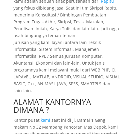
kami adalah sebuah anak perusahaan dari
Rapitu
yang fokus dibidang jasa. Saat ini tim Skripsi Rapitu
menerima Konsultasi / Bimbingan Pembuatan
Program Tugas Akhir, Skripsi, Tesis, Makalah,
Penulisan Ilmiah, Karya Tulis dan lain-lain. Jadi ngga
usah bingung ya teman-teman.
Jurusan yang kami layani antara lain Teknik
Informatika, Sistem Informasi, Manajemen
Informatika, RPL / Semua Jurusan Komputer,
Akuntansi, Ekonomi dan lain-lain. Untuk jenis
programnya kami melayani mulai dari WEB PHP, CI,
LARAVEL, MATLAB, ANDROID, VISUAL STUDIO, VISUAL
BASIC, C++, ANIMASI, JAVA, SPSS, SMARTPLS dan
Lain-lain.
ALAMAT KANTORNYA
DIMANA ?
Kantor pusat
kami
saat ini di jl. Damai 1 Gang
makam No 32 Mampang Pancoran Mas Depok, kami
juga masih mempersiapkan partner di tiap provinsi.