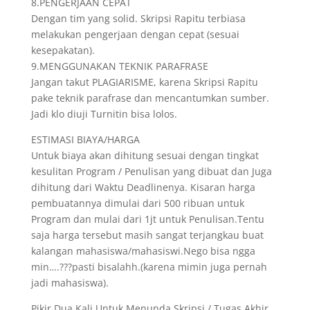
8.PENGERJAAN CEPAT
Dengan tim yang solid. Skripsi Rapitu terbiasa
melakukan pengerjaan dengan cepat (sesuai
kesepakatan).
9.MENGGUNAKAN TEKNIK PARAFRASE
Jangan takut PLAGIARISME, karena Skripsi Rapitu
pake teknik parafrase dan mencantumkan sumber.
Jadi klo diuji Turnitin bisa lolos.
ESTIMASI BIAYA/HARGA
Untuk biaya akan dihitung sesuai dengan tingkat
kesulitan Program / Penulisan yang dibuat dan Juga
dihitung dari Waktu Deadlinenya. Kisaran harga
pembuatannya dimulai dari 500 ribuan untuk
Program dan mulai dari 1jt untuk Penulisan.Tentu
saja harga tersebut masih sangat terjangkau buat
kalangan mahasiswa/mahasiswi.Nego bisa ngga
min….???pasti bisalahh.(karena mimin juga pernah
jadi mahasiswa).
Pikir Dua Kali Untuk Menunda Skripsi / Tugas Akhir