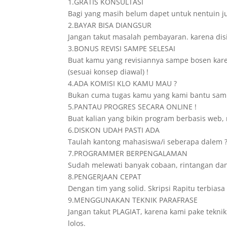
1.GRATIS KONSULTASI
Bagi yang masih belum dapet untuk nentuin ju
2.BAYAR BISA DIANGSUR
Jangan takut masalah pembayaran. karena disini
3.BONUS REVISI SAMPE SELESAI
Buat kamu yang revisiannya sampe bosen karena
(sesuai konsep diawal) !
4.ADA KOMISI KLO KAMU MAU ?
Bukan cuma tugas kamu yang kami bantu sampe
5.PANTAU PROGRES SECARA ONLINE !
Buat kalian yang bikin program berbasis web, 
6.DISKON UDAH PASTI ADA
Taulah kantong mahasiswa/i seberapa dalem ? 
7.PROGRAMMER BERPENGALAMAN
Sudah melewati banyak cobaan, rintangan dan
8.PENGERJAAN CEPAT
Dengan tim yang solid. Skripsi Rapitu terbia
9.MENGGUNAKAN TEKNIK PARAFRASE
Jangan takut PLAGIAT, karena kami pake teknik
lolos.