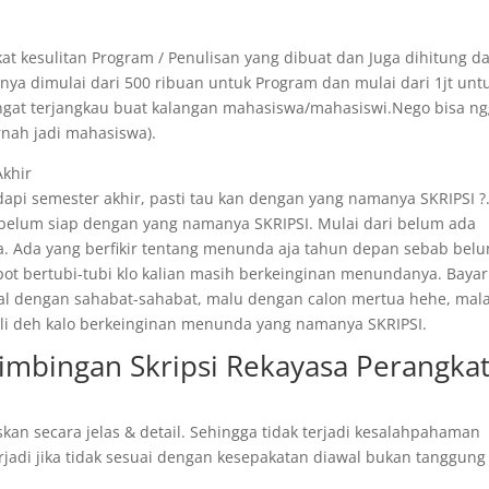
at kesulitan Program / Penulisan yang dibuat dan Juga dihitung da
ya dimulai dari 500 ribuan untuk Program dan mulai dari 1jt unt
angat terjangkau buat kalangan mahasiswa/mahasiswi.Nego bisa n
rnah jadi mahasiswa).
Akhir
api semester akhir, pasti tau kan dengan yang namanya SKRIPSI ?
 belum siap dengan yang namanya SKRIPSI. Mulai dari belum ada
. Ada yang berfikir tentang menunda aja tahun depan sebab bel
epot bertubi-tubi klo kalian masih berkeinginan menundanya. Bayar
ggal dengan sahabat-sahabat, malu dengan calon mertua hehe, mal
 kali deh kalo berkeinginan menunda yang namanya SKRIPSI.
Bimbingan Skripsi Rekayasa Perangka
skan secara jelas & detail. Sehingga tidak terjadi kesalahpahaman
rjadi jika tidak sesuai dengan kesepakatan diawal bukan tanggung