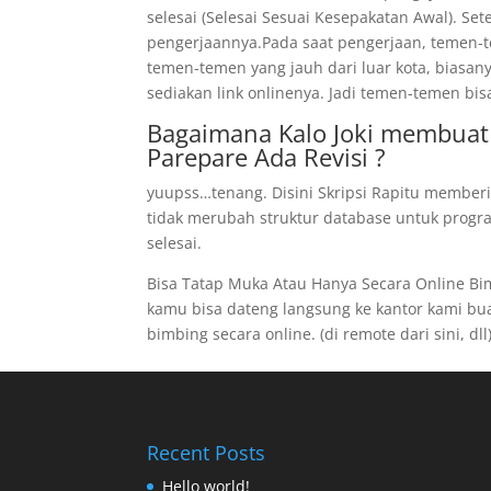
selesai (Selesai Sesuai Kesepakatan Awal). Se
pengerjaannya.Pada saat pengerjaan, temen-te
temen-temen yang jauh dari luar kota, biasan
sediakan link onlinenya. Jadi temen-temen bis
Bagaimana Kalo Joki membuat 
Parepare Ada Revisi ?
yuupss…tenang. Disini Skripsi Rapitu memberi
tidak merubah struktur database untuk program
selesai.
Bisa Tatap Muka Atau Hanya Secara Online B
kamu bisa dateng langsung ke kantor kami buat 
bimbing secara online. (di remote dari sini, dll
Recent Posts
Hello world!