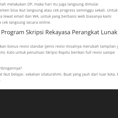
telah melakukan DP, maka hari itu juga langsung dimulai
men bisa ikut langsung atau cek progress seminggu sekali. Untuk
ya lewat email dan WA, untuk yang berbasis web biasanya kami
a cek langsung secara online.
Program Skripsi Rekayasa Perangkat Lunak
kan bonus revisi standar (jenis revisi misalnya merubah tampilan
). Kalo untuk penulisan Skripsi Rapitu berikan full revisi sampe
imbingannya?
ikut belajar, sekalian silaturahmi. Buat yang jauh dari luar kota,
)