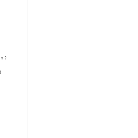
!
n ?
!