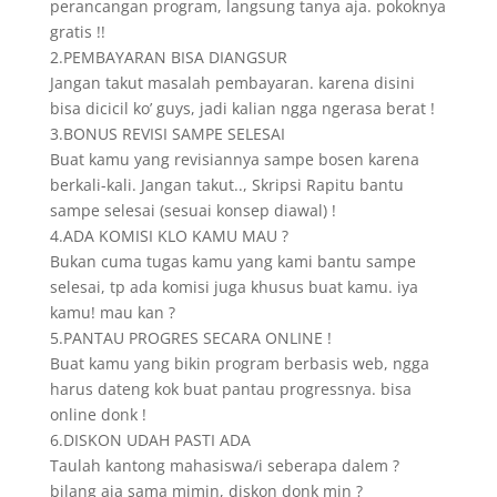
perancangan program, langsung tanya aja. pokoknya
gratis !!
2.PEMBAYARAN BISA DIANGSUR
Jangan takut masalah pembayaran. karena disini
bisa dicicil ko’ guys, jadi kalian ngga ngerasa berat !
3.BONUS REVISI SAMPE SELESAI
Buat kamu yang revisiannya sampe bosen karena
berkali-kali. Jangan takut.., Skripsi Rapitu bantu
sampe selesai (sesuai konsep diawal) !
4.ADA KOMISI KLO KAMU MAU ?
Bukan cuma tugas kamu yang kami bantu sampe
selesai, tp ada komisi juga khusus buat kamu. iya
kamu! mau kan ?
5.PANTAU PROGRES SECARA ONLINE !
Buat kamu yang bikin program berbasis web, ngga
harus dateng kok buat pantau progressnya. bisa
online donk !
6.DISKON UDAH PASTI ADA
Taulah kantong mahasiswa/i seberapa dalem ?
bilang aja sama mimin, diskon donk min ?