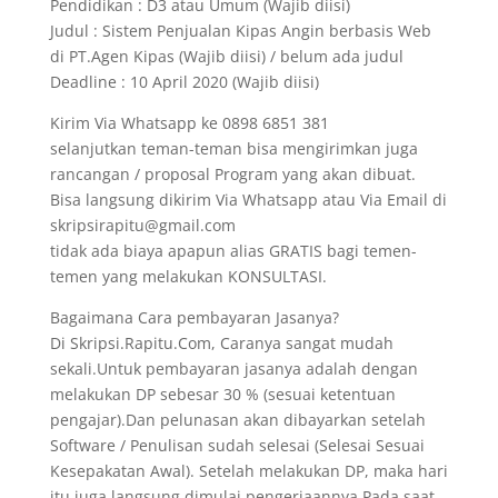
Pendidikan : D3 atau Umum (Wajib diisi)
Judul : Sistem Penjualan Kipas Angin berbasis Web
di PT.Agen Kipas (Wajib diisi) / belum ada judul
Deadline : 10 April 2020 (Wajib diisi)
Kirim Via Whatsapp ke 0898 6851 381
selanjutkan teman-teman bisa mengirimkan juga
rancangan / proposal Program yang akan dibuat.
Bisa langsung dikirim Via Whatsapp atau Via Email di
skripsirapitu@gmail.com
tidak ada biaya apapun alias GRATIS bagi temen-
temen yang melakukan KONSULTASI.
Bagaimana Cara pembayaran Jasanya?
Di Skripsi.Rapitu.Com, Caranya sangat mudah
sekali.Untuk pembayaran jasanya adalah dengan
melakukan DP sebesar 30 % (sesuai ketentuan
pengajar).Dan pelunasan akan dibayarkan setelah
Software / Penulisan sudah selesai (Selesai Sesuai
Kesepakatan Awal). Setelah melakukan DP, maka hari
itu juga langsung dimulai pengerjaannya.Pada saat