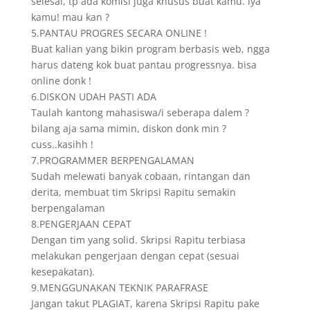
selesai, tp ada komisi juga khusus buat kamu. iya
kamu! mau kan ?
5.PANTAU PROGRES SECARA ONLINE !
Buat kalian yang bikin program berbasis web, ngga
harus dateng kok buat pantau progressnya. bisa
online donk !
6.DISKON UDAH PASTI ADA
Taulah kantong mahasiswa/i seberapa dalem ?
bilang aja sama mimin, diskon donk min ?
cuss..kasihh !
7.PROGRAMMER BERPENGALAMAN
Sudah melewati banyak cobaan, rintangan dan
derita, membuat tim Skripsi Rapitu semakin
berpengalaman
8.PENGERJAAN CEPAT
Dengan tim yang solid. Skripsi Rapitu terbiasa
melakukan pengerjaan dengan cepat (sesuai
kesepakatan).
9.MENGGUNAKAN TEKNIK PARAFRASE
Jangan takut PLAGIAT, karena Skripsi Rapitu pake