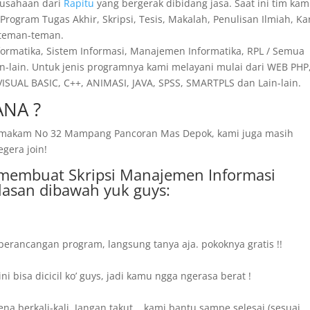
rusahaan dari
Rapitu
yang bergerak dibidang jasa. Saat ini tim kam
ogram Tugas Akhir, Skripsi, Tesis, Makalah, Penulisan Ilmiah, Ka
a teman-teman.
nformatika, Sistem Informasi, Manajemen Informatika, RPL / Semua
n-lain. Untuk jenis programnya kami melayani mulai dari WEB PHP,
SUAL BASIC, C++, ANIMASI, JAVA, SPSS, SMARTPLS dan Lain-lain.
NA ?
ng makam No 32 Mampang Pancoran Mas Depok, kami juga masih
egera join!
i membuat Skripsi Manajemen Informasi
lasan dibawah yuk guys:
perancangan program, langsung tanya aja. pokoknya gratis !!
 bisa dicicil ko’ guys, jadi kamu ngga ngerasa berat !
a berkali-kali. Jangan takut.., kami bantu sampe selesai (sesuai