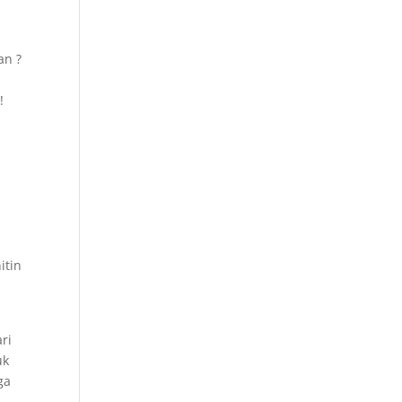
an ?
!
itin
ri
uk
ga