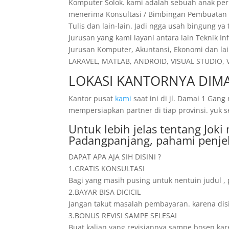
Komputer Solok. kami adalah sebuah anak pe
menerima Konsultasi / Bimbingan Pembuatan Pr
Tulis dan lain-lain. Jadi ngga usah bingung y
Jurusan yang kami layani antara lain Teknik I
Jurusan Komputer, Akuntansi, Ekonomi dan lai
LARAVEL, MATLAB, ANDROID, VISUAL STUDIO, VI
LOKASI KANTORNYA DIMA
Kantor pusat
kami
saat ini di jl. Damai 1 Ga
mempersiapkan partner di tiap provinsi. yuk s
Untuk lebih jelas tentang Jok
Padangpanjang, pahami penje
DAPAT APA AJA SIH DISINI ?
1.GRATIS KONSULTASI
Bagi yang masih pusing untuk nentuin judul , 
2.BAYAR BISA DICICIL
Jangan takut masalah pembayaran. karena disini
3.BONUS REVISI SAMPE SELESAI
Buat kalian yang revisiannya sampe bosen karen