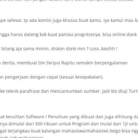
e selesai, tp ada komisi juga khusus buat kamu. iya kamu! mau k
ngga harus dateng kok buat pantau progressnya. bisa online donk 
bilang aja sama mimin, diskon donk min ? cuss..kasihh !
 derita, membuat tim Skripsi Rapitu semakin berpengalaman
an pengerjaan dengan cepat (sesuai kesepakatan).
ake teknik parafrase dan mencantumkan sumber. Jadi klo diuji Turn
at kesulitan Software / Penulisan yang dibuat dan Juga dihitung da
ya dimulai dari 500 ribuan untuk Program dan mulai dari 1jt unt
angat terjangkau buat kalangan mahasiswa/mahasiswi.Nego bisa ng
rnah jadi mahasiswa).