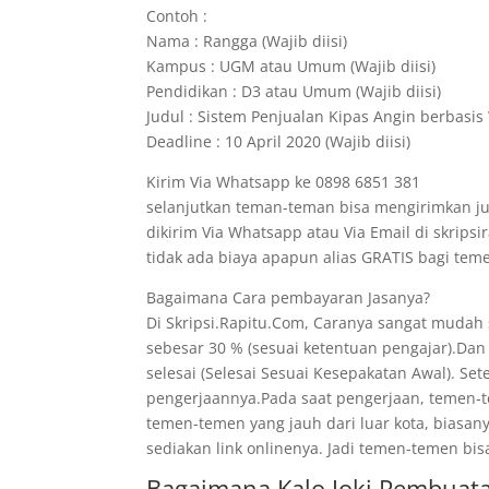
Contoh :
Nama : Rangga (Wajib diisi)
Kampus : UGM atau Umum (Wajib diisi)
Pendidikan : D3 atau Umum (Wajib diisi)
Judul : Sistem Penjualan Kipas Angin berbasis 
Deadline : 10 April 2020 (Wajib diisi)
Kirim Via Whatsapp ke 0898 6851 381
selanjutkan teman-teman bisa mengirimkan ju
dikirim Via Whatsapp atau Via Email di skrips
tidak ada biaya apapun alias GRATIS bagi t
Bagaimana Cara pembayaran Jasanya?
Di Skripsi.Rapitu.Com, Caranya sangat mudah
sebesar 30 % (sesuai ketentuan pengajar).Dan
selesai (Selesai Sesuai Kesepakatan Awal). Se
pengerjaannya.Pada saat pengerjaan, temen-te
temen-temen yang jauh dari luar kota, biasan
sediakan link onlinenya. Jadi temen-temen bis
Bagaimana Kalo Joki Pembuat