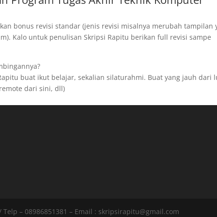
kan bonus revisi standar (jenis revisi misalnya merubah tampilan
). Kalo untuk penulisan Skripsi Rapitu berikan full revisi sampe
imbingannya?
apitu buat ikut belajar, sekalian silaturahmi. Buat yang jauh dari 
remote dari sini, dll)
 Telp – 08986851381 – Email : skripsirapitu@gmail.com