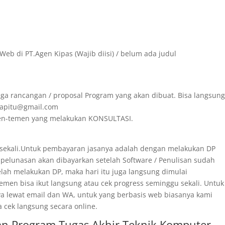
Web di PT.Agen Kipas (Wajib diisi) / belum ada judul
ga rancangan / proposal Program yang akan dibuat. Bisa langsun
irapitu@gmail.com
emen-temen yang melakukan KONSULTASI.
 sekali.Untuk pembayaran jasanya adalah dengan melakukan DP
 pelunasan akan dibayarkan setelah Software / Penulisan sudah
telah melakukan DP, maka hari itu juga langsung dimulai
men bisa ikut langsung atau cek progress seminggu sekali. Untuk
ya lewat email dan WA, untuk yang berbasis web biasanya kami
a cek langsung secara online.
an Program Tugas Akhir Teknik Komputer