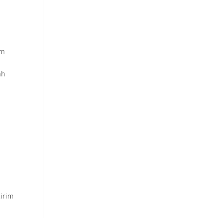
.
um
ah
irim