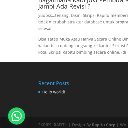
Jambi Ada Revisi ?
yuupss…tenang. Disini Skripsi Rapitu memberi
tidak merubah struktur database untuk program
selesai.
Bisa Tatap Muka Atau Hanya Secara Online B
kalian bisa dateng langsung ke kantor Skripsi R
kota, Skripsi Rapitu bimbing secara online. (di 
Recent Posts
Hello world!
SKRIPSI RAPITU | Design By
Rapitu Corp
| WA /