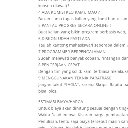
konsep diawal) !
4.ADA KOMISI KLO KAMU MAU ?
Bukan cuma tugas kalian yang kami bantu samp
5.PANTAU PROGRES SECARA ONLINE !
Buat kalian yang bikin program berbasis web, 
6.DISKON UDAH PASTI ADA
Taulah kantong mahasiswa/i seberapa dalem ? 
7.PROGRAMMER BERPENGALAMAN
Sudah melewati banyak cobaan, rintangan dan
8.PENGERJAAN CEPAT
Dengan tim yang solid. kami terbiasa melakuk
9.MENGGUNAKAN TEKNIK PARAFRASE
Jangan takut PLAGIAT, karena Skripsi Rapitu p
bisa lolos.
ESTIMASI BIAYA/HARGA
Untuk biaya akan dihitung sesuai dengan tingk
Waktu Deadlinenya. Kisaran harga pembuatann
Penulisan.Tentu saja biaya tersebut masih s
min….???pasti bisalahh.(karena mimin juga pe