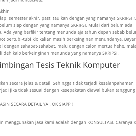
Akhir
api semester akhir, pasti tau kan dengan yang namanya SKRIPSI ?
 belum siap dengan yang namanya SKRIPSI. Mulai dari belum ada
. Ada yang berfikir tentang menunda aja tahun depan sebab bel
epot bertubi-tubi klo kalian masih berkeinginan menundanya. Bayar
ggal dengan sahabat-sahabat, malu dengan calon mertua hehe, mal
 kali deh kalo berkeinginan menunda yang namanya SKRIPSI.
Bimbingan Tesis Teknik Komputer
skan secara jelas & detail. Sehingga tidak terjadi kesalahpahaman
rjadi jika tidak sesuai dengan kesepakatan diawal bukan tanggung
SIN SECARA DETAIL YA . OK SIAPP!!
in menggunakan jasa kami adalah dengan KONSULTASI. Caranya K