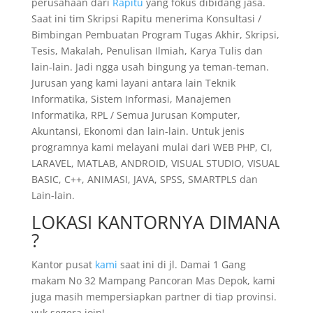
perusahaan dari
Rapitu
yang fokus dibidang jasa.
Saat ini tim Skripsi Rapitu menerima Konsultasi /
Bimbingan Pembuatan Program Tugas Akhir, Skripsi,
Tesis, Makalah, Penulisan Ilmiah, Karya Tulis dan
lain-lain. Jadi ngga usah bingung ya teman-teman.
Jurusan yang kami layani antara lain Teknik
Informatika, Sistem Informasi, Manajemen
Informatika, RPL / Semua Jurusan Komputer,
Akuntansi, Ekonomi dan lain-lain. Untuk jenis
programnya kami melayani mulai dari WEB PHP, CI,
LARAVEL, MATLAB, ANDROID, VISUAL STUDIO, VISUAL
BASIC, C++, ANIMASI, JAVA, SPSS, SMARTPLS dan
Lain-lain.
LOKASI KANTORNYA DIMANA
?
Kantor pusat
kami
saat ini di jl. Damai 1 Gang
makam No 32 Mampang Pancoran Mas Depok, kami
juga masih mempersiapkan partner di tiap provinsi.
yuk segera join!