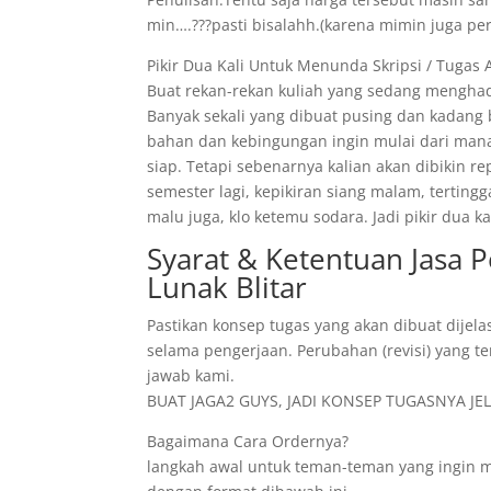
min….???pasti bisalahh.(karena mimin juga pe
Pikir Dua Kali Untuk Menunda Skripsi / Tugas 
Buat rekan-rekan kuliah yang sedang menghad
Banyak sekali yang dibuat pusing dan kadang
bahan dan kebingungan ingin mulai dari mana
siap. Tetapi sebenarnya kalian akan dibikin r
semester lagi, kepikiran siang malam, tertin
malu juga, klo ketemu sodara. Jadi pikir dua
Syarat & Ketentuan Jasa 
Lunak Blitar
Pastikan konsep tugas yang akan dibuat dijela
selama pengerjaan. Perubahan (revisi) yang te
jawab kami.
BUAT JAGA2 GUYS, JADI KONSEP TUGASNYA JELA
Bagaimana Cara Ordernya?
langkah awal untuk teman-teman yang ingin 