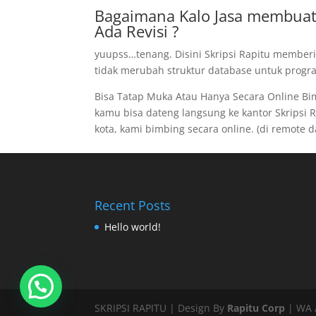
Bagaimana Kalo Jasa membuat
Ada Revisi ?
yuupss…tenang. Disini Skripsi Rapitu memberi
tidak merubah struktur database untuk program
Bisa Tatap Muka Atau Hanya Secara Online B
kamu bisa dateng langsung ke kantor Skripsi Ra
kota, kami bimbing secara online. (di remote dar
Recent Posts
Hello world!
SKRIPSI RAPITU | Design By
Rapitu Corp
| WA /