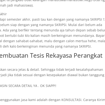
rnah jadi mahasiswa).
Akhir
api semester akhir, pasti tau kan dengan yang namanya SKRIPSI ?
 belum siap dengan yang namanya SKRIPSI. Mulai dari belum ada
. Ada yang berfikir tentang menunda aja tahun depan sebab bel
epot bertubi-tubi klo kalian masih berkeinginan menundanya. Bayar
ggal dengan sahabat-sahabat, malu dengan calon mertua hehe, mal
 kali deh kalo berkeinginan menunda yang namanya SKRIPSI.
Pembuatan Tesis Rekayasa Perangkat
skan secara jelas & detail. Sehingga tidak terjadi kesalahpahaman
rjadi jika tidak sesuai dengan kesepakatan diawal bukan tanggung
SIN SECARA DETAIL YA . OK SIAPP!!
menggunakan jasa kami adalah dengan KONSULTASI. Caranya Kiri