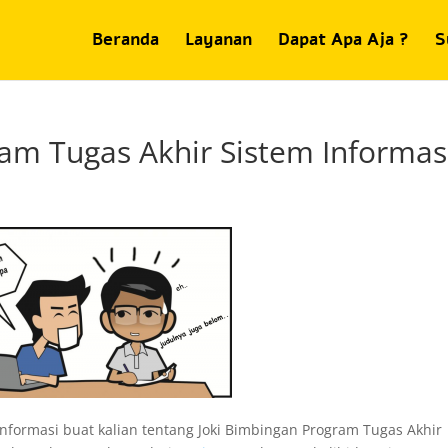
Beranda
Layanan
Dapat Apa Aja ?
S
am Tugas Akhir Sistem Informas
informasi buat kalian tentang Joki Bimbingan Program Tugas Akhir