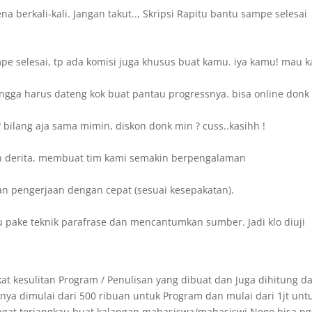
 berkali-kali. Jangan takut.., Skripsi Rapitu bantu sampe selesai
e selesai, tp ada komisi juga khusus buat kamu. iya kamu! mau k
ngga harus dateng kok buat pantau progressnya. bisa online donk 
bilang aja sama mimin, diskon donk min ? cuss..kasihh !
n derita, membuat tim kami semakin berpengalaman
an pengerjaan dengan cepat (sesuai kesepakatan).
u pake teknik parafrase dan mencantumkan sumber. Jadi klo diuji
at kesulitan Program / Penulisan yang dibuat dan Juga dihitung da
ya dimulai dari 500 ribuan untuk Program dan mulai dari 1jt unt
angat terjangkau buat kalangan mahasiswa/mahasiswi.Nego bisa n