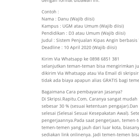
dengan format dibawah ini.
Contoh :
Nama : Danu (Wajib diisi)
Kampus : UGM atau Umum (Wajib diisi)
Pendidikan : D3 atau Umum (Wajib diisi)
Judul : Sistem Penjualan Kipas Angin berbasis 
Deadline : 10 April 2020 (Wajib diisi)
Kirim Via Whatsapp ke 0898 6851 381
selanjutkan teman-teman bisa mengirimkan ju
dikirim Via Whatsapp atau Via Email di skrips
tidak ada biaya apapun alias GRATIS bagi t
Bagaimana Cara pembayaran Jasanya?
Di Skripsi.Rapitu.Com, Caranya sangat mudah
sebesar 30 % (sesuai ketentuan pengajar).Dan
selesai (Selesai Sesuai Kesepakatan Awal). Se
pengerjaannya.Pada saat pengerjaan, temen-te
temen-temen yang jauh dari luar kota, biasan
sediakan link onlinenya. Jadi temen-temen bis