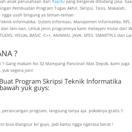
uah anak perusahaan dari
Rapitu
yang bergerak dibidang jasa. Saat
bingan Pembuatan Program Tugas Akhir, Skripsi, Tesis, Makalah,
Jadi ngga usah bingung ya teman-teman.
 Teknik Informatika, Sistem Informasi, Manajemen Informatika, RPL 
dan lain-lain. Untuk jenis programnya kami melayani mulai dari 
TUDIO, VISUAL BASIC, C++, ANIMASI, JAVA, SPSS, SMARTPLS dan Lai
NA ?
amai 1 Gang makam No 32 Mampang Pancoran Mas Depok, kami juga
 yuk segera join!
 Buat Program Skripsi Teknik Informatika
ibawah yuk guys:
, perancangan program, langsung tanya aja. pokoknya gratis !!
i bisa diangsur ko’ guys, jadi kamu ngga ngerasa berat !