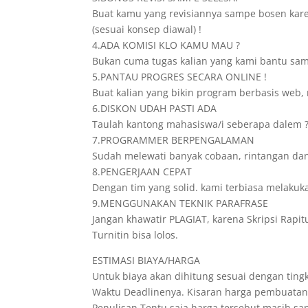
Buat kamu yang revisiannya sampe bosen karena
(sesuai konsep diawal) !
4.ADA KOMISI KLO KAMU MAU ?
Bukan cuma tugas kalian yang kami bantu samp
5.PANTAU PROGRES SECARA ONLINE !
Buat kalian yang bikin program berbasis web, 
6.DISKON UDAH PASTI ADA
Taulah kantong mahasiswa/i seberapa dalem ? 
7.PROGRAMMER BERPENGALAMAN
Sudah melewati banyak cobaan, rintangan da
8.PENGERJAAN CEPAT
Dengan tim yang solid. kami terbiasa melakuk
9.MENGGUNAKAN TEKNIK PARAFRASE
Jangan khawatir PLAGIAT, karena Skripsi Rapit
Turnitin bisa lolos.
ESTIMASI BIAYA/HARGA
Untuk biaya akan dihitung sesuai dengan tingk
Waktu Deadlinenya. Kisaran harga pembuatann
Penulisan.Tentu saja harga tersebut masih s