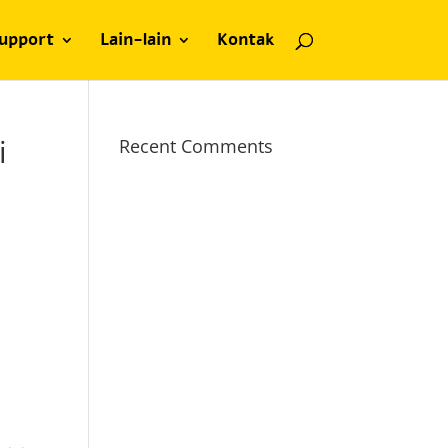
upport
Lain-lain
Kontak
i
Recent Comments