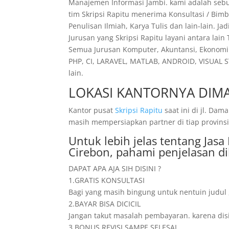
Manajemen Informasi Jambi. kami adalah seb
tim Skripsi Rapitu menerima Konsultasi / Bim
Penulisan Ilmiah, Karya Tulis dan lain-lain. 
Jurusan yang Skripsi Rapitu layani antara lain
Semua Jurusan Komputer, Akuntansi, Ekonomi 
PHP, CI, LARAVEL, MATLAB, ANDROID, VISUAL S
lain.
LOKASI KANTORNYA DIMA
Kantor pusat
Skripsi Rapitu
saat ini di jl. D
masih mempersiapkan partner di tiap provinsi.
Untuk lebih jelas tentang Jasa
Cirebon, pahami penjelasan d
DAPAT APA AJA SIH DISINI ?
1.GRATIS KONSULTASI
Bagi yang masih bingung untuk nentuin judul 
2.BAYAR BISA DICICIL
Jangan takut masalah pembayaran. karena disin
3.BONUS REVISI SAMPE SELESAI