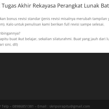
 Tugas Akhir Rekayasa Perangkat Lunak Ba
kan bonus revisi standar (jenis revisi misalnya merubah tampilan
). Kalo untuk penulisan kami berikan full revisi sampe selesai.
imbingannya?
pitu buat ikut belajar, sekalian silaturahmi. Buat yang jauh dari l
i sini, dll)
 Telp – 08986851381 – Email : skripsirapitu@gmail.com