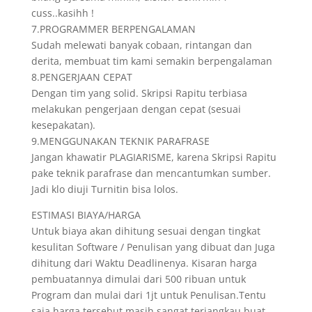
cuss..kasihh !
7.PROGRAMMER BERPENGALAMAN
Sudah melewati banyak cobaan, rintangan dan
derita, membuat tim kami semakin berpengalaman
8.PENGERJAAN CEPAT
Dengan tim yang solid. Skripsi Rapitu terbiasa
melakukan pengerjaan dengan cepat (sesuai
kesepakatan).
9.MENGGUNAKAN TEKNIK PARAFRASE
Jangan khawatir PLAGIARISME, karena Skripsi Rapitu
pake teknik parafrase dan mencantumkan sumber.
Jadi klo diuji Turnitin bisa lolos.
ESTIMASI BIAYA/HARGA
Untuk biaya akan dihitung sesuai dengan tingkat
kesulitan Software / Penulisan yang dibuat dan Juga
dihitung dari Waktu Deadlinenya. Kisaran harga
pembuatannya dimulai dari 500 ribuan untuk
Program dan mulai dari 1jt untuk Penulisan.Tentu
saja harga tersebut masih sangat terjangkau buat