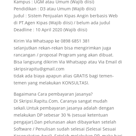
Kampus : UGM atau Umum (Wajib diisi)
Pendidikan : D3 atau Umum (Wajib diisi)
Judul : Sistem Penjualan Kipas Angin berbasis Web
di PT.Agen Kipas (Wajib diisi) / belum ada judul
Deadline : 10 April 2020 (Wajib diisi)
Kirim Via Whatsapp ke 0898 6851 381
selanjutkan rekan-rekan bisa mengirimkan juga
rancangan / proposal Program yang akan dibuat.
Bisa langsung dikirim Via Whatsapp atau Via Email di
skripsirapitu@gmail.com
tidak ada biaya apapun alias GRATIS bagi temen-
temen yang melakukan KONSULTASI.
Bagaimana Cara pembayaran Jasanya?
Di Skripsi.Rapitu.Com, Caranya sangat mudah
sekali.Untuk pembayaran jasanya adalah dengan
melakukan DP sebesar 30 % (sesuai ketentuan
pengajar).Dan pelunasan akan dibayarkan setelah
Software / Penulisan sudah selesai (Selesai Sesuai
Kesepakatan Awal). Setelah melakukan DP, maka hari