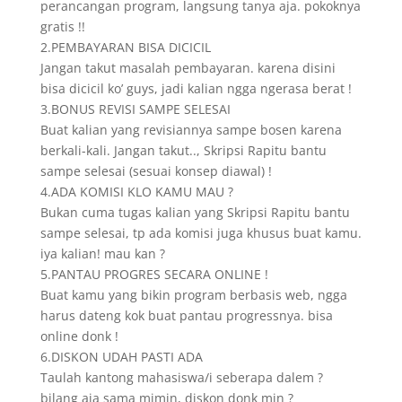
perancangan program, langsung tanya aja. pokoknya
gratis !!
2.PEMBAYARAN BISA DICICIL
Jangan takut masalah pembayaran. karena disini
bisa dicicil ko’ guys, jadi kalian ngga ngerasa berat !
3.BONUS REVISI SAMPE SELESAI
Buat kalian yang revisiannya sampe bosen karena
berkali-kali. Jangan takut.., Skripsi Rapitu bantu
sampe selesai (sesuai konsep diawal) !
4.ADA KOMISI KLO KAMU MAU ?
Bukan cuma tugas kalian yang Skripsi Rapitu bantu
sampe selesai, tp ada komisi juga khusus buat kamu.
iya kalian! mau kan ?
5.PANTAU PROGRES SECARA ONLINE !
Buat kamu yang bikin program berbasis web, ngga
harus dateng kok buat pantau progressnya. bisa
online donk !
6.DISKON UDAH PASTI ADA
Taulah kantong mahasiswa/i seberapa dalem ?
bilang aja sama mimin, diskon donk min ?