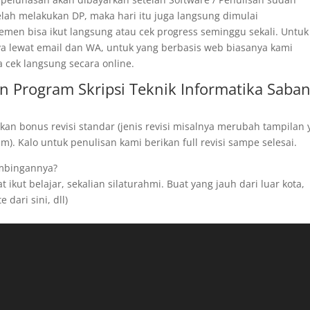
telah melakukan DP, maka hari itu juga langsung dimulai
men bisa ikut langsung atau cek progress seminggu sekali. Untuk
ya lewat email dan WA, untuk yang berbasis web biasanya kami
a cek langsung secara online.
n Program Skripsi Teknik Informatika Saba
kan bonus revisi standar (jenis revisi misalnya merubah tampilan
). Kalo untuk penulisan kami berikan full revisi sampe selesai.
imbingannya?
ikut belajar, sekalian silaturahmi. Buat yang jauh dari luar kota,
 dari sini, dll)