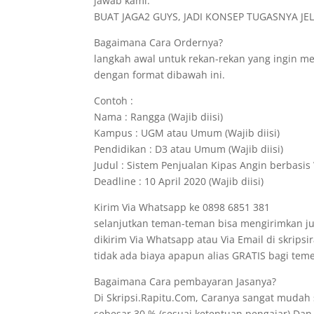
jawab kami.
BUAT JAGA2 GUYS, JADI KONSEP TUGASNYA JELA
Bagaimana Cara Ordernya?
langkah awal untuk rekan-rekan yang ingin 
dengan format dibawah ini.
Contoh :
Nama : Rangga (Wajib diisi)
Kampus : UGM atau Umum (Wajib diisi)
Pendidikan : D3 atau Umum (Wajib diisi)
Judul : Sistem Penjualan Kipas Angin berbasis 
Deadline : 10 April 2020 (Wajib diisi)
Kirim Via Whatsapp ke 0898 6851 381
selanjutkan teman-teman bisa mengirimkan ju
dikirim Via Whatsapp atau Via Email di skrips
tidak ada biaya apapun alias GRATIS bagi t
Bagaimana Cara pembayaran Jasanya?
Di Skripsi.Rapitu.Com, Caranya sangat mudah
sebesar 30 % (sesuai ketentuan pengajar).Dan