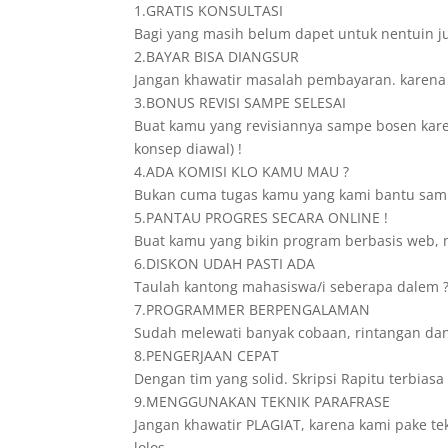
1.GRATIS KONSULTASI
Bagi yang masih belum dapet untuk nentuin ju
2.BAYAR BISA DIANGSUR
Jangan khawatir masalah pembayaran. karena di
3.BONUS REVISI SAMPE SELESAI
Buat kamu yang revisiannya sampe bosen karena
konsep diawal) !
4.ADA KOMISI KLO KAMU MAU ?
Bukan cuma tugas kamu yang kami bantu sampe
5.PANTAU PROGRES SECARA ONLINE !
Buat kamu yang bikin program berbasis web, n
6.DISKON UDAH PASTI ADA
Taulah kantong mahasiswa/i seberapa dalem ? 
7.PROGRAMMER BERPENGALAMAN
Sudah melewati banyak cobaan, rintangan da
8.PENGERJAAN CEPAT
Dengan tim yang solid. Skripsi Rapitu terbia
9.MENGGUNAKAN TEKNIK PARAFRASE
Jangan khawatir PLAGIAT, karena kami pake te
lolos.