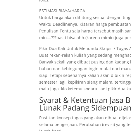
ESTIMASI BIAYA/HARGA
Untuk harga akan dihitung sesuai dengan tingk
Waktu Deadlinenya. Kisaran harga pembuatann
Penulisan.Tentu saja harga tersebut masih s
min….???pasti bisalahh.(karena mimin juga pe
Pikir Dua Kali Untuk Menunda Skripsi / Tugas 
Buat rekan-rekan kuliah yang sedang menghad
Banyak sekali yang dibuat pusing dan kadang
bahan dan kebingungan ingin mulai dari mana
siap. Tetapi sebenarnya kalian akan dibikin r
semester lagi, kepikiran siang malam, tertin
malu juga, klo ketemu sodara. Jadi pikir dua
Syarat & Ketentuan Jasa 
Lunak Padang Sidempua
Pastikan konsep tugas yang akan dibuat dijela
selama pengerjaan. Perubahan (revisi) yang te