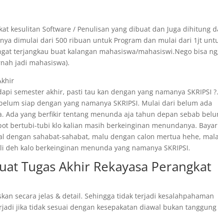
at kesulitan Software / Penulisan yang dibuat dan Juga dihitung d
ya dimulai dari 500 ribuan untuk Program dan mulai dari 1jt unt
angat terjangkau buat kalangan mahasiswa/mahasiswi.Nego bisa n
rnah jadi mahasiswa).
Akhir
api semester akhir, pasti tau kan dengan yang namanya SKRIPSI ?
 belum siap dengan yang namanya SKRIPSI. Mulai dari belum ada
. Ada yang berfikir tentang menunda aja tahun depan sebab bel
epot bertubi-tubi klo kalian masih berkeinginan menundanya. Bayar
ggal dengan sahabat-sahabat, malu dengan calon mertua hehe, mal
 kali deh kalo berkeinginan menunda yang namanya SKRIPSI.
Buat Tugas Akhir Rekayasa Perangkat
n
skan secara jelas & detail. Sehingga tidak terjadi kesalahpahaman
rjadi jika tidak sesuai dengan kesepakatan diawal bukan tanggung