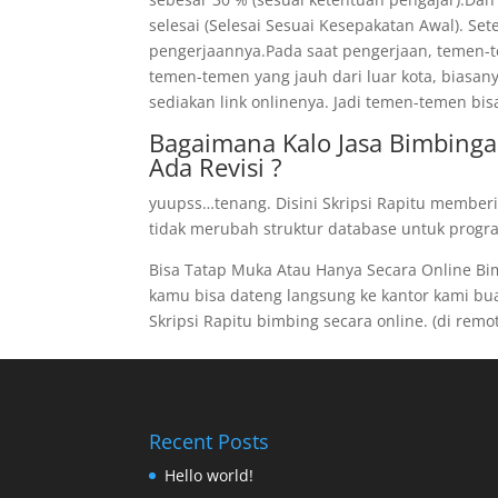
selesai (Selesai Sesuai Kesepakatan Awal). Se
pengerjaannya.Pada saat pengerjaan, temen-te
temen-temen yang jauh dari luar kota, biasan
sediakan link onlinenya. Jadi temen-temen bis
Bagaimana Kalo Jasa Bimbinga
Ada Revisi ?
yuupss…tenang. Disini Skripsi Rapitu memberi
tidak merubah struktur database untuk program
Bisa Tatap Muka Atau Hanya Secara Online B
kamu bisa dateng langsung ke kantor kami buat 
Skripsi Rapitu bimbing secara online. (di remote
Recent Posts
Hello world!