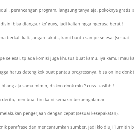
dul , perancangan program, langsung tanya aja. pokoknya gratis !
sini bisa diangsur ko’ guys, jadi kalian ngga ngerasa berat !
 berkali-kali. Jangan takut.., kami bantu sampe selesai (sesuai
 selesai, tp ada komisi juga khusus buat kamu. iya kamu! mau ka
gga harus dateng kok buat pantau progressnya. bisa online donk 
bilang aja sama mimin, diskon donk min ? cuss..kasihh !
n derita, membuat tim kami semakin berpengalaman
sa melakukan pengerjaan dengan cepat (sesuai kesepakatan).
knik parafrase dan mencantumkan sumber. Jadi klo diuji Turnitin b