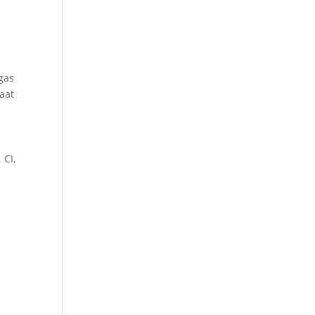
gas
aat
,
 CI,