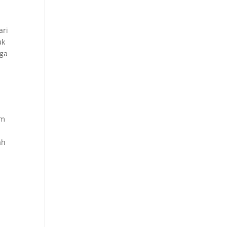
ari
uk
gga
.
um
ah