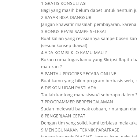
1.GRATIS KONSULTASI
Bagi yang masih belum dapet untuk nentuin ju
2.BAYAR BISA DIANGSUR
Jangan khawatir masalah pembayaran. karena dis
3.BONUS REVISI SAMPE SELESAI
Buat kalian yang revisiannya sampe bosen karen
(sesuai konsep diawal) !
4.ADA KOMISI KLO KAMU MAU ?
Bukan cuma tugas kamu yang Skripsi Rapitu ban
mau kan ?
5.PANTAU PROGRES SECARA ONLINE !
Buat kamu yang bikin program berbasis web, n
6.DISKON UDAH PASTI ADA
Taulah kantong mahasiswa/i seberapa dalem ? 
7.PROGRAMMER BERPENGALAMAN
Sudah melewati banyak cobaan, rintangan da
8.PENGERJAAN CEPAT
Dengan tim yang solid. kami terbiasa melakuk
9.MENGGUNAKAN TEKNIK PARAFRASE
Jangan khawatir PLAGIAT, karena kami pake te