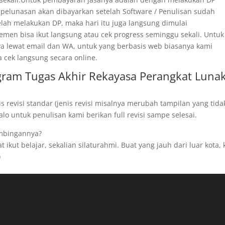
 pelunasan akan dibayarkan setelah Software / Penulisan sudah
telah melakukan DP, maka hari itu juga langsung dimulai
men bisa ikut langsung atau cek progress seminggu sekali. Untuk
ya lewat email dan WA, untuk yang berbasis web biasanya kami
a cek langsung secara online.
gram Tugas Akhir Rekayasa Perangkat Luna
revisi standar (jenis revisi misalnya merubah tampilan yang tida
o untuk penulisan kami berikan full revisi sampe selesai.
imbingannya?
ikut belajar, sekalian silaturahmi. Buat yang jauh dari luar kota,
)