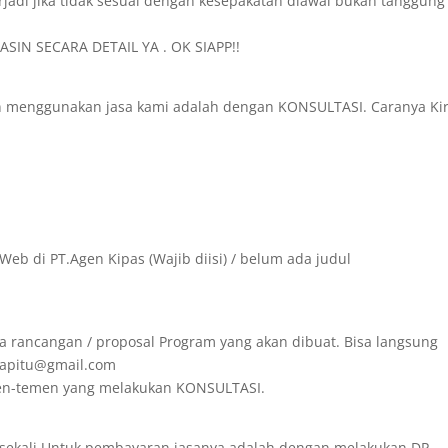
rjadi jika tidak sesuai dengan kesepakatan diawal bukan tanggung
SIN SECARA DETAIL YA . OK SIAPP!!
in menggunakan jasa kami adalah dengan KONSULTASI. Caranya Ki
Web di PT.Agen Kipas (Wajib diisi) / belum ada judul
a rancangan / proposal Program yang akan dibuat. Bisa langsung
irapitu@gmail.com
emen-temen yang melakukan KONSULTASI.
 sekali.Untuk pembayaran jasanya adalah dengan melakukan DP