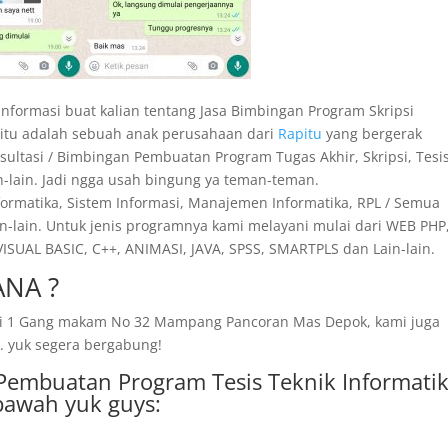
ih informasi buat kalian tentang Jasa Bimbingan Program Skripsi
apitu adalah sebuah anak perusahaan dari
Rapitu
yang bergerak
sultasi / Bimbingan Pembuatan Program Tugas Akhir, Skripsi, Tesis
in-lain. Jadi ngga usah bingung ya teman-teman.
nformatika, Sistem Informasi, Manajemen Informatika, RPL / Semua
n-lain. Untuk jenis programnya kami melayani mulai dari WEB PHP,
SUAL BASIC, C++, ANIMASI, JAVA, SPSS, SMARTPLS dan Lain-lain.
NA ?
amai 1 Gang makam No 32 Mampang Pancoran Mas Depok, kami juga
. yuk segera bergabung!
i Pembuatan Program Tesis Teknik Informati
bawah yuk guys: