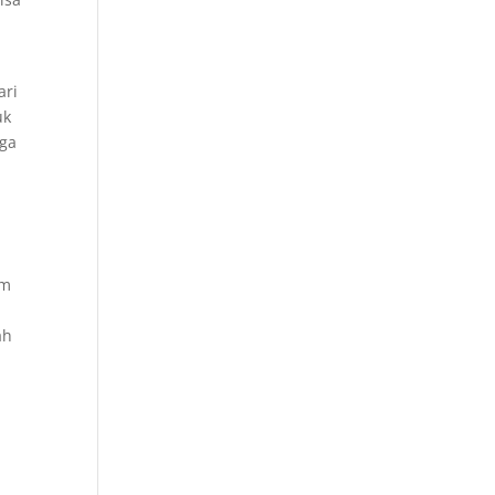
ari
uk
gga
.
um
ah