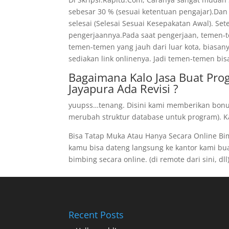
sebesar 30 % (sesuai ketentuan pengajar).Dan
selesai (Selesai Sesuai Kesepakatan Awal). Se
pengerjaannya.Pada saat pengerjaan, temen-te
temen-temen yang jauh dari luar kota, biasan
sediakan link onlinenya. Jadi temen-temen bis
Bagaimana Kalo Jasa Buat Pro
Jayapura Ada Revisi ?
yuupss…tenang. Disini kami memberikan bonus 
merubah struktur database untuk program). Kal
Bisa Tatap Muka Atau Hanya Secara Online B
kamu bisa dateng langsung ke kantor kami buat 
bimbing secara online. (di remote dari sini, dll
Recent Posts