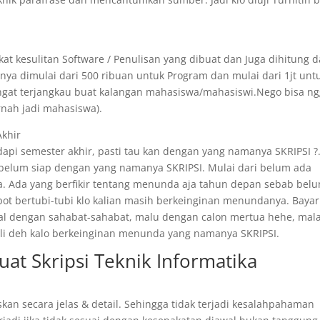
at kesulitan Software / Penulisan yang dibuat dan Juga dihitung d
ya dimulai dari 500 ribuan untuk Program dan mulai dari 1jt unt
angat terjangkau buat kalangan mahasiswa/mahasiswi.Nego bisa n
rnah jadi mahasiswa).
Akhir
api semester akhir, pasti tau kan dengan yang namanya SKRIPSI ?
 belum siap dengan yang namanya SKRIPSI. Mulai dari belum ada
. Ada yang berfikir tentang menunda aja tahun depan sebab bel
epot bertubi-tubi klo kalian masih berkeinginan menundanya. Bayar
ggal dengan sahabat-sahabat, malu dengan calon mertua hehe, mal
 kali deh kalo berkeinginan menunda yang namanya SKRIPSI.
uat Skripsi Teknik Informatika
skan secara jelas & detail. Sehingga tidak terjadi kesalahpahaman