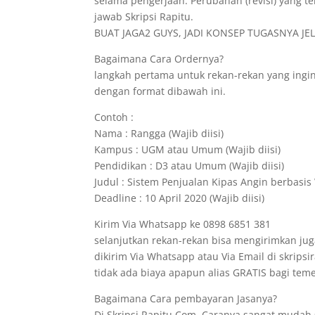
selama pengerjaan. Perubahan (revisi) yang te
jawab Skripsi Rapitu.
BUAT JAGA2 GUYS, JADI KONSEP TUGASNYA JELA
Bagaimana Cara Ordernya?
langkah pertama untuk rekan-rekan yang ing
dengan format dibawah ini.
Contoh :
Nama : Rangga (Wajib diisi)
Kampus : UGM atau Umum (Wajib diisi)
Pendidikan : D3 atau Umum (Wajib diisi)
Judul : Sistem Penjualan Kipas Angin berbasis 
Deadline : 10 April 2020 (Wajib diisi)
Kirim Via Whatsapp ke 0898 6851 381
selanjutkan rekan-rekan bisa mengirimkan jug
dikirim Via Whatsapp atau Via Email di skrips
tidak ada biaya apapun alias GRATIS bagi t
Bagaimana Cara pembayaran Jasanya?
Di Skripsi.Rapitu.Com, Caranya sangat mudah