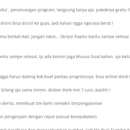
dul , perancangan program, langsung tanya aja. pokoknya gratis !
ini bisa dicicil ko’ guys, jadi kalian ngga ngerasa berat !
a berkali-kali. Jangan takut.., Skripsi Rapitu bantu sampe selesai
tu sampe selesai, tp ada komisi juga khusus buat kalian. iya kali
gga harus dateng kok buat pantau progressnya. bisa online donk 
bilang aja sama mimin, diskon donk min ? cuss..kasihh !
n derita, membuat tim kami semakin berpengalaman
an pengerjaan dengan cepat (sesuai kesepakatan).
knik parafrase dan mencantumkan sumber. Jadi klo diuji Turnitin b