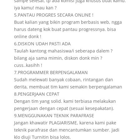
sampe selesai, tp ada komisi juga khusus buat kamu.
iya kamu! mau kan ?
5.PANTAU PROGRES SECARA ONLINE !
Buat kalian yang bikin program berbasis web, ngga
harus dateng kok buat pantau progressnya. bisa
online donk !
6.DISKON UDAH PASTI ADA
Taulah kantong mahasiswa/i seberapa dalem ?
bilang aja sama mimin, diskon donk min ?
cuss..kasihh !
7.PROGRAMMER BERPENGALAMAN
Sudah melewati banyak cobaan, rintangan dan
derita, membuat tim kami semakin berpengalaman
8.PENGERJAAN CEPAT
Dengan tim yang solid. kami terbiasa melakukan
pengerjaan dengan cepat (sesuai kesepakatan).
9.MENGGUNAKAN TEKNIK PARAFRASE
Jangan khawatir PLAGIARISME, karena kami pake
teknik parafrase dan mencantumkan sumber. Jadi
klo diuji Turnitin bisa lolos.