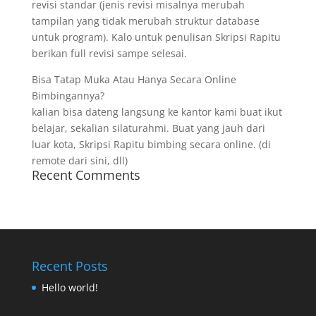
revisi standar (jenis revisi misalnya merubah
tampilan yang tidak merubah struktur database
untuk program). Kalo untuk penulisan Skripsi Rapitu
berikan full revisi sampe selesai.
Bisa Tatap Muka Atau Hanya Secara Online
Bimbingannya?
kalian bisa dateng langsung ke kantor kami buat ikut
belajar, sekalian silaturahmi. Buat yang jauh dari
luar kota, Skripsi Rapitu bimbing secara online. (di
remote dari sini, dll)
Recent Comments
Recent Posts
Hello world!