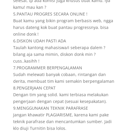
selesai, tp ada komisi juga khusus buat kamu. iya
kamu! mau kan ?
5.PANTAU PROGRES SECARA ONLINE !
Buat kamu yang bikin program berbasis web, ngga
harus dateng kok buat pantau progressnya. bisa
online donk !
6.DISKON UDAH PASTI ADA
Taulah kantong mahasiswa/i seberapa dalem ?
bilang aja sama mimin, diskon donk min ?
cuss..kasihh !
7.PROGRAMMER BERPENGALAMAN
Sudah melewati banyak cobaan, rintangan dan
derita, membuat tim kami semakin berpengalaman
8.PENGERJAAN CEPAT
Dengan tim yang solid. kami terbiasa melakukan
pengerjaan dengan cepat (sesuai kesepakatan).
9.MENGGUNAKAN TEKNIK PARAFRASE
Jangan khawatir PLAGIARISME, karena kami pake
teknik parafrase dan mencantumkan sumber. Jadi
klo diuji Turnitin bisa lolos.