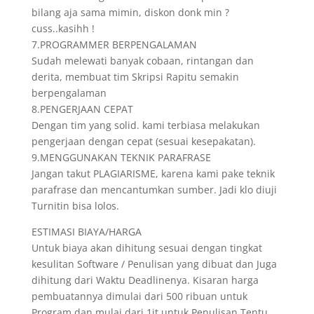
bilang aja sama mimin, diskon donk min ?
cuss..kasihh !
7.PROGRAMMER BERPENGALAMAN
Sudah melewati banyak cobaan, rintangan dan
derita, membuat tim Skripsi Rapitu semakin
berpengalaman
8.PENGERJAAN CEPAT
Dengan tim yang solid. kami terbiasa melakukan
pengerjaan dengan cepat (sesuai kesepakatan).
9.MENGGUNAKAN TEKNIK PARAFRASE
Jangan takut PLAGIARISME, karena kami pake teknik
parafrase dan mencantumkan sumber. Jadi klo diuji
Turnitin bisa lolos.
ESTIMASI BIAYA/HARGA
Untuk biaya akan dihitung sesuai dengan tingkat
kesulitan Software / Penulisan yang dibuat dan Juga
dihitung dari Waktu Deadlinenya. Kisaran harga
pembuatannya dimulai dari 500 ribuan untuk
Program dan mulai dari 1jt untuk Penulisan.Tentu