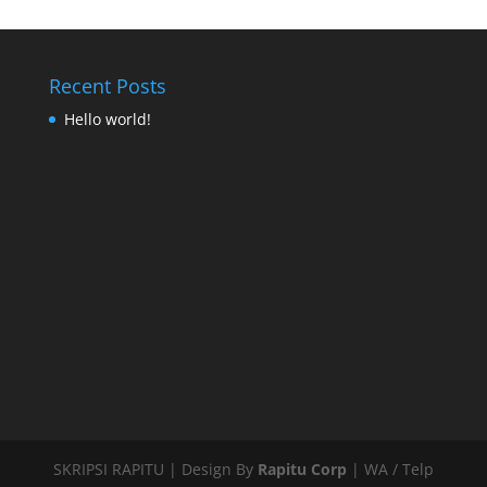
Recent Posts
Hello world!
SKRIPSI RAPITU | Design By
Rapitu Corp
| WA / Telp