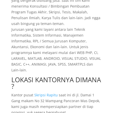
yang bergerak dibidang jasa. Saat ini tim kami
menerima Konsultasi / Bimbingan Pembuatan
Program Tugas Akhir, Skripsi, Tesis, Makalah,
Penulisan Ilmiah, Karya Tulis dan lain-lain. Jadi ngga
usah bingung ya teman-teman.
Jurusan yang kami layani antara lain Teknik
Informatika, Sistem Informasi, Manajemen
Informatika, RPL / Semua Jurusan Komputer,
Akuntansi, Ekonomi dan lain-lain. Untuk jenis
programnya kami melayani mulai dari WEB PHP, CI,
LARAVEL, MATLAB, ANDROID, VISUAL STUDIO, VISUAL
BASIC, C++, ANIMASI, JAVA, SPSS, SMARTPLS dan
Lain-lain.
LOKASI KANTORNYA DIMANA
?
Kantor pusat
Skripsi Rapitu
saat ini di jl. Damai 1
Gang makam No 32 Mampang Pancoran Mas Depok,
kami juga masih mempersiapkan partner di tiap
provinsi. yuk segera bergabung!