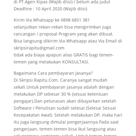
di PT.Agen Kipas (Wajib diisi) / belum ada judul
Deadline : 10 April 2020 (Wajib diisi)
Kirim Via Whatsapp ke 0898 6851 381
selanjutkan rekan-rekan bisa mengirimkan juga
rancangan / proposal Program yang akan dibuat.
Bisa langsung dikirim Via Whatsapp atau Via Email di
skripsirapitu@gmail.com
tidak ada biaya apapun alias GRATIS bagi temen-
temen yang melakukan KONSULTASI.
Bagaimana Cara pembayaran Jasanya?
Di Skripsi.Rapitu.Com, Caranya sangat mudah
sekali.Untuk pembayaran jasanya adalah dengan
melakukan DP sebesar 30 % (sesuai ketentuan
pengajar).Dan pelunasan akan dibayarkan setelah
Software / Penulisan sudah selesai (Selesai Sesuai
Kesepakatan Awal). Setelah melakukan DP, maka hari
itu juga langsung dimulai pengerjaannya.Pada saat
pengerjaan, temen-temen bisa ikut langsung atau
cek progress seminggu sekali. Untuk temen-temen