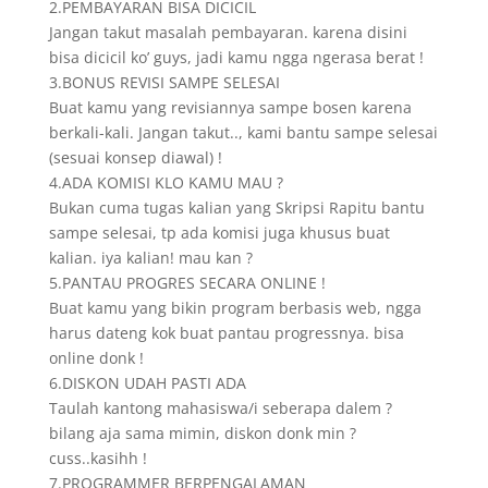
2.PEMBAYARAN BISA DICICIL
Jangan takut masalah pembayaran. karena disini
bisa dicicil ko’ guys, jadi kamu ngga ngerasa berat !
3.BONUS REVISI SAMPE SELESAI
Buat kamu yang revisiannya sampe bosen karena
berkali-kali. Jangan takut.., kami bantu sampe selesai
(sesuai konsep diawal) !
4.ADA KOMISI KLO KAMU MAU ?
Bukan cuma tugas kalian yang Skripsi Rapitu bantu
sampe selesai, tp ada komisi juga khusus buat
kalian. iya kalian! mau kan ?
5.PANTAU PROGRES SECARA ONLINE !
Buat kamu yang bikin program berbasis web, ngga
harus dateng kok buat pantau progressnya. bisa
online donk !
6.DISKON UDAH PASTI ADA
Taulah kantong mahasiswa/i seberapa dalem ?
bilang aja sama mimin, diskon donk min ?
cuss..kasihh !
7.PROGRAMMER BERPENGALAMAN