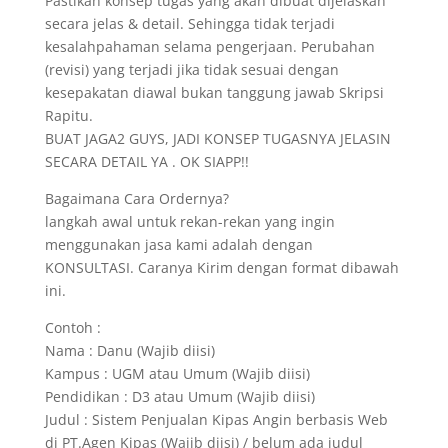
Pastikan konsep tugas yang akan dibuat dijelaskan
secara jelas & detail. Sehingga tidak terjadi
kesalahpahaman selama pengerjaan. Perubahan
(revisi) yang terjadi jika tidak sesuai dengan
kesepakatan diawal bukan tanggung jawab Skripsi
Rapitu.
BUAT JAGA2 GUYS, JADI KONSEP TUGASNYA JELASIN
SECARA DETAIL YA . OK SIAPP!!
Bagaimana Cara Ordernya?
langkah awal untuk rekan-rekan yang ingin
menggunakan jasa kami adalah dengan
KONSULTASI. Caranya Kirim dengan format dibawah
ini.
Contoh :
Nama : Danu (Wajib diisi)
Kampus : UGM atau Umum (Wajib diisi)
Pendidikan : D3 atau Umum (Wajib diisi)
Judul : Sistem Penjualan Kipas Angin berbasis Web
di PT.Agen Kipas (Wajib diisi) / belum ada judul