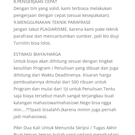
8.PENGERJAAN CEPAT
Dengan tim yang solid. kami terbiasa melakukan
pengerjaan dengan cepat (sesuai kesepakatan).
9.MENGGUNAKAN TEKNIK PARAFRASE
Jangan takut PLAGIARISME, karena kami pake teknik
parafrase dan mencantumkan sumber. Jadi klo diuji
Turnitin bisa lolos.
ESTIMASI BIAYA/HARGA
Untuk biaya akan dihitung sesuai dengan tingkat
kesulitan Program / Penulisan yang dibuat dan Juga
dihitung dari Waktu Deadlinenya. Kisaran harga
pembuatannya dimulai dari 500 ribuan untuk
Program dan mulai dari 1jt untuk Penulisan.Tentu
saja biaya tersebut masih sangat terjangkau buat
kalangan mahasiswa/mahasiswi.Nego bisa ngga
min….???pasti bisalahh.(karena mimin juga pernah
jadi mahasiswa).
Pikir Dua Kali Untuk Menunda Skripsi / Tugas Akhir
Buat teman-teman kuliah yang sedang menghadapi