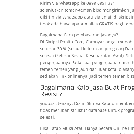
Kirim Via Whatsapp ke 0898 6851 381
selanjutkan teman-teman bisa mengirimkan ju
dikirim Via Whatsapp atau Via Email di skrips
tidak ada biaya apapun alias GRATIS bagi t
Bagaimana Cara pembayaran Jasanya?
Di Skripsi.Rapitu.Com, Caranya sangat mudah
sebesar 30 % (sesuai ketentuan pengajar).Dan
selesai (Selesai Sesuai Kesepakatan Awal). Se
pengerjaannya.Pada saat pengerjaan, temen-te
temen-temen yang jauh dari luar kota, biasan
sediakan link onlinenya. Jadi temen-temen bis
Bagaimana Kalo Jasa Buat Pro
Revisi ?
yuupss…tenang. Disini Skripsi Rapitu memberi
tidak merubah struktur database untuk program
selesai.
Bisa Tatap Muka Atau Hanya Secara Online B