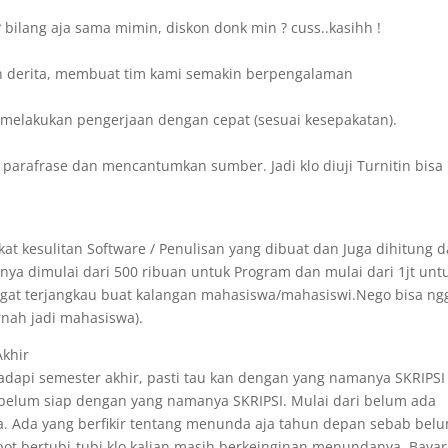
bilang aja sama mimin, diskon donk min ? cuss..kasihh !
n derita, membuat tim kami semakin berpengalaman
sa melakukan pengerjaan dengan cepat (sesuai kesepakatan).
 parafrase dan mencantumkan sumber. Jadi klo diuji Turnitin bisa
at kesulitan Software / Penulisan yang dibuat dan Juga dihitung d
ya dimulai dari 500 ribuan untuk Program dan mulai dari 1jt unt
angat terjangkau buat kalangan mahasiswa/mahasiswi.Nego bisa ng
rnah jadi mahasiswa).
Akhir
api semester akhir, pasti tau kan dengan yang namanya SKRIPSI 
 belum siap dengan yang namanya SKRIPSI. Mulai dari belum ada
. Ada yang berfikir tentang menunda aja tahun depan sebab bel
epot bertubi-tubi klo kalian masih berkeinginan menundanya. Bayar