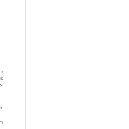
ari
uk
ga
?.
um