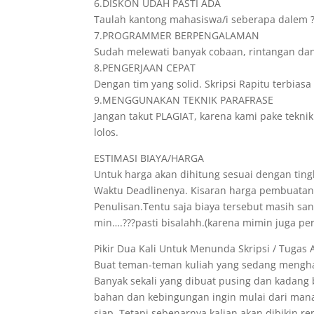
6.DISKON UDAH PASTI ADA
Taulah kantong mahasiswa/i seberapa dalem ? 
7.PROGRAMMER BERPENGALAMAN
Sudah melewati banyak cobaan, rintangan da
8.PENGERJAAN CEPAT
Dengan tim yang solid. Skripsi Rapitu terbia
9.MENGGUNAKAN TEKNIK PARAFRASE
Jangan takut PLAGIAT, karena kami pake teknik
lolos.
ESTIMASI BIAYA/HARGA
Untuk harga akan dihitung sesuai dengan tingk
Waktu Deadlinenya. Kisaran harga pembuatann
Penulisan.Tentu saja biaya tersebut masih s
min….???pasti bisalahh.(karena mimin juga pe
Pikir Dua Kali Untuk Menunda Skripsi / Tugas 
Buat teman-teman kuliah yang sedang menghad
Banyak sekali yang dibuat pusing dan kadang
bahan dan kebingungan ingin mulai dari mana
siap. Tetapi sebenarnya kalian akan dibikin r